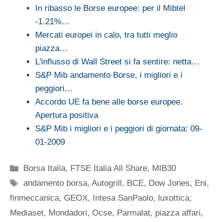
In ribasso le Borse europee: per il Mibtel
-1.21%…
Mercati europei in calo, tra tutti meglio
piazza…
L'influsso di Wall Street si fa sentire: netta…
S&P Mib andamento Borse, i migliori e i
peggiori…
Accordo UE fa bene alle borse europee.
Apertura positiva
S&P Mib i migliori e i peggiori di giornata: 09-
01-2009
Categorie
Borsa Italia
,
FTSE Italia All Share
,
MIB30
Tag
andamento borsa
,
Autogrill
,
BCE
,
Dow Jones
,
Eni
,
finmeccanica
,
GEOX
,
Intesa SanPaolo
,
luxottica
,
Mediaset
,
Mondadori
,
Ocse
,
Parmalat
,
piazza affari
,