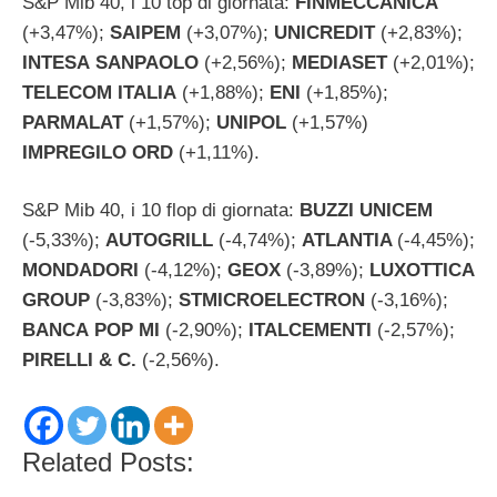
S&P Mib 40, i 10 top di giornata:
FINMECCANICA
(+3,47%);
SAIPEM
(+3,07%);
UNICREDIT
(+2,83%);
INTESA
SANPAOLO
(+2,56%);
MEDIASET
(+2,01%);
TELECOM ITALIA
(+1,88%);
ENI
(+1,85%);
PARMALAT
(+1,57%);
UNIPOL
(+1,57%)
IMPREGILO ORD
(+1,11%).
S&P Mib 40, i 10 flop di giornata:
BUZZI UNICEM
(-5,33%);
AUTOGRILL
(-4,74%);
ATLANTIA
(-4,45%);
MONDADORI
(-4,12%);
GEOX
(-3,89%);
LUXOTTICA
GROUP
(-3,83%);
STMICROELECTRON
(-3,16%);
BANCA
POP MI
(-2,90%);
ITALCEMENTI
(-2,57%);
PIRELLI & C.
(-2,56%).
Related Posts: