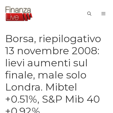
Vai
al
ME
contenuto
Borsa, riepilogativo
13 novembre 2008:
lievi aumenti sul
finale, male solo
Londra. Mibtel
+0.51%, S&P Mib 40
+0.92%.