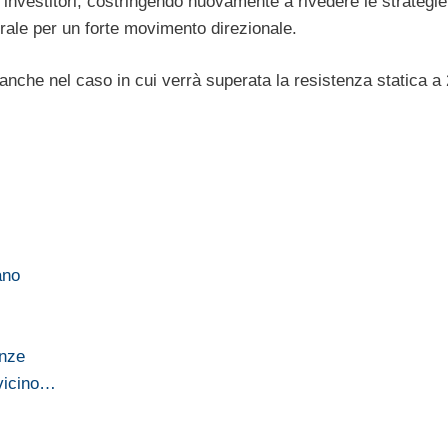
 investitori, costringendo nuovamente a rivedere le strategie
ale per un forte movimento direzionale.
 anche nel caso in cui verrà superata la resistenza statica a
ano
enze
 vicino…