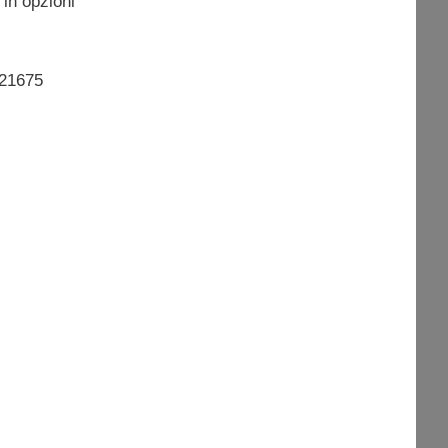
 in opzioni
 21675