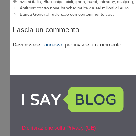
Tag
azioni italia
,
Blue-chips
,
cicli
,
gann
,
hurst
,
intraday
,
scalping
,
Antitrust contro nove banche: multa da sei milioni di euro
Banca Generali: utile sale con contenimento costi
Lascia un commento
Devi essere
connesso
per inviare un commento.
Dichiarazione sulla Privacy (UE)