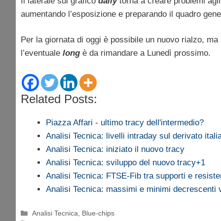
Il laterale sul grafico
daily
torna a creare problemi agli
aumentando l’esposizione e preparando il quadro gener
Per la giornata di oggi è possibile un nuovo rialzo, ma
l’eventuale
long
è da rimandare a Lunedì prossimo.
Related Posts:
Piazza Affari - ultimo tracy dell'intermedio?
Analisi Tecnica: livelli intraday sul derivato itali
Analisi Tecnica: iniziato il nuovo tracy
Analisi Tecnica: sviluppo del nuovo tracy+1
Analisi Tecnica: FTSE-Fib tra supporti e resist
Analisi Tecnica: massimi e minimi decrescenti
Categorie
Analisi Tecnica
,
Blue-chips