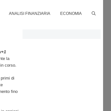
ANALISI FINANZIARIA
ECONOMIA
y+1
nte la
in corso.
primi di
te
mento fino