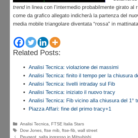
trend
in linea con l’intermedio probabilmente girato al r
come da grafico allegato indicherà la partenza del nu
media mobile triangolare diventata “rossa” in mattinata
Related Posts:
Analisi Tecnica: violazione dei massimi
Analisi Tecnica: finito il tempo per la chiusura 
Analisi Tecnica: livelli intraday sul Fib
Analisi Tecnica: iniziato il nuovo tracy
Analisi Tecnica: Fib vicino alla chiusura del 1° 
Piazza Affari: fine del primo tracy+1
Categorie
Analisi Tecnica
,
FTSE Italia Stars
Tag
Dow Jones
,
ftse mib
,
ftse-fib
,
wall street
Peugeot, salta ingresso in Mitsubishi