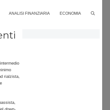
ANALISI FINANZIARIA
ECONOMIA
enti
’intermedio
minimo
d rialzista,
ne
bassista,
el
down-