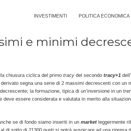
INVESTIMENTI
POLITICA ECONOMICA
ssimi e minimi decresc
lla chiusura ciclica del primo
tracy
del secondo
tracy+1
dell
il derivato segna una serie di 2 massimi decrescenti con un 
 decrescente; la formazione, tipica di un’inversione in un tren
e deve essere considerata e valutata in merito alla situazio
anche se di fondo siamo inseriti in un
market
leggermente ri
al di sotto di 21300 punti si potrà auspicare ad una ripresa d