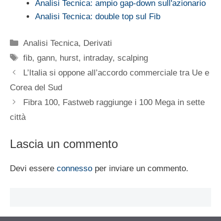
Analisi Tecnica: ampio gap-down sull'azionario
Analisi Tecnica: double top sul Fib
Categorie
Analisi Tecnica
,
Derivati
Tag
fib
,
gann
,
hurst
,
intraday
,
scalping
L’Italia si oppone all’accordo commerciale tra Ue e
Corea del Sud
Fibra 100, Fastweb raggiunge i 100 Mega in sette
città
Lascia un commento
Devi essere
connesso
per inviare un commento.