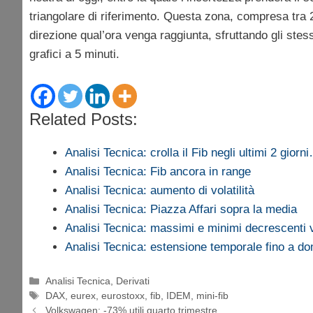
triangolare di riferimento. Questa zona, compresa tra 
direzione qual’ora venga raggiunta, sfruttando gli stessi 
grafici a 5 minuti.
Related Posts:
Analisi Tecnica: crolla il Fib negli ultimi 2 giorn
Analisi Tecnica: Fib ancora in range
Analisi Tecnica: aumento di volatilità
Analisi Tecnica: Piazza Affari sopra la media
Analisi Tecnica: massimi e minimi decrescenti
Analisi Tecnica: estensione temporale fino a d
Categorie
Analisi Tecnica
,
Derivati
Tag
DAX
,
eurex
,
eurostoxx
,
fib
,
IDEM
,
mini-fib
Volkswagen: -73% utili quarto trimestre