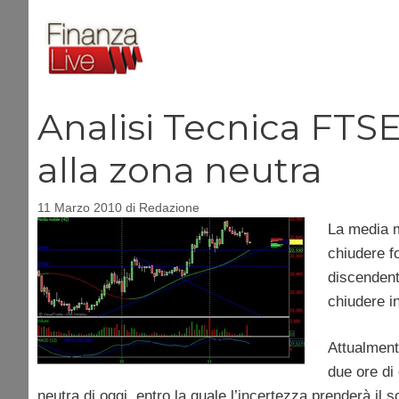
Vai
al
contenuto
Analisi Tecnica FTSE
alla zona neutra
11 Marzo 2010
di
Redazione
La media mo
chiudere fo
discendente
chiudere in
Attualmente
due ore di
neutra di oggi, entro la quale l’incertezza prenderà il 