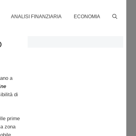
ANALISI FINANZIARIA
ECONOMIA
o
iano a
ine
bilità di
elle prime
la zona
obile