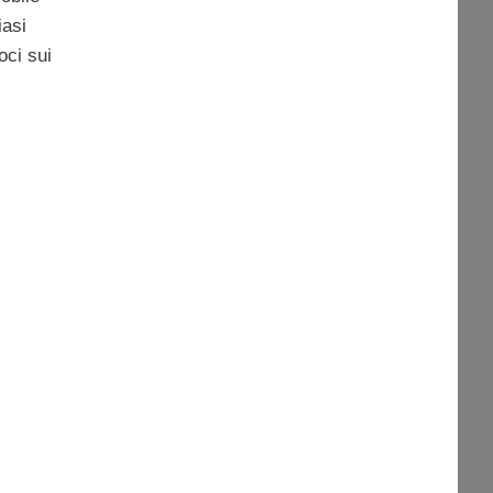
iasi
oci sui