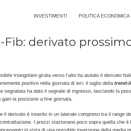
INVESTIMENTI
POLITICA ECONOMICA
-Fib: derivato prossim
bile triangolare girata verso l’alto ha aiutato il derivato Ital
rtemente positivo nella giornata di ieri; il taglio della
trend-l
 segnalata ha dato il segnale di ingresso, lasciando la possi
 gain la posizione a fine giornata.
 il derivato è inserito in un laterale compreso tra il range d
 contrattazione. I prezzi stazionano poco sopra quella che è 
sopravvento in vista di una possibile inversione della media m