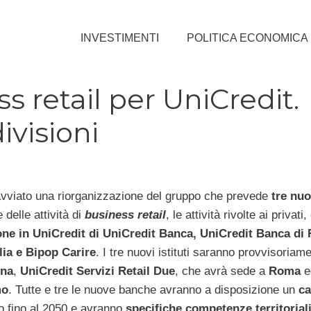
INVESTIMENTI
POLITICA ECONOMICA
s retail per UniCredit.
visioni
vviato una riorganizzazione del gruppo che prevede
tre nu
 delle attività di
business retai
l
, le attività rivolte ai privati,
ne in UniCredit di UniCredit Banca, Uni
Credit Banca di
lia e Bipop Carire
. I tre nuovi istituti saranno provvisoriame
gna
,
UniCredit Servizi Retail Due
, che avrà sede a
Roma
e
mo
. Tutte e tre le nuove banche avranno a disposizione un
ca
 fino al 2050 e avranno
specifiche competenze territoriali