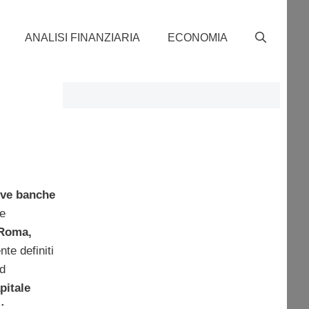
ANALISI FINANZIARIA
ECONOMIA
ove banche
 e
 Roma,
nte definiti
d
pitale
: