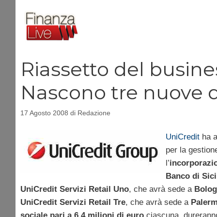
Vai
al
contenuto
Riassetto del busines
Nascono tre nuove di
17 Agosto 2008
di
Redazione
UniCredit
ha a
per la gestione
l’
incorporazio
Banco di Sici
UniCredit Servizi Retail Uno
, che avrà sede a
Bolo
UniCredit Servizi Retail Tre
, che avrà sede a
Paler
sociale pari a 6,4 milioni di euro
ciascuna, dureranno