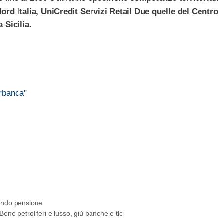
 Nord Italia, UniCredit Servizi Retail Due quelle del Centr
 Sicilia.
erbanca"
…
fondo pensione
ene petroliferi e lusso, giù banche e tlc