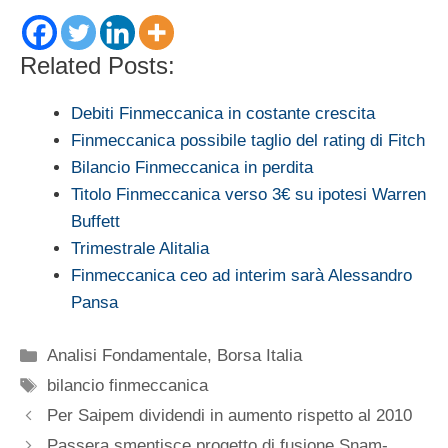
Related Posts:
Debiti Finmeccanica in costante crescita
Finmeccanica possibile taglio del rating di Fitch
Bilancio Finmeccanica in perdita
Titolo Finmeccanica verso 3€ su ipotesi Warren
Buffett
Trimestrale Alitalia
Finmeccanica ceo ad interim sarà Alessandro
Pansa
Categorie
Analisi Fondamentale
,
Borsa Italia
Tag
bilancio finmeccanica
Per Saipem dividendi in aumento rispetto al 2010
Passera smentisce progetto di fusione Snam-