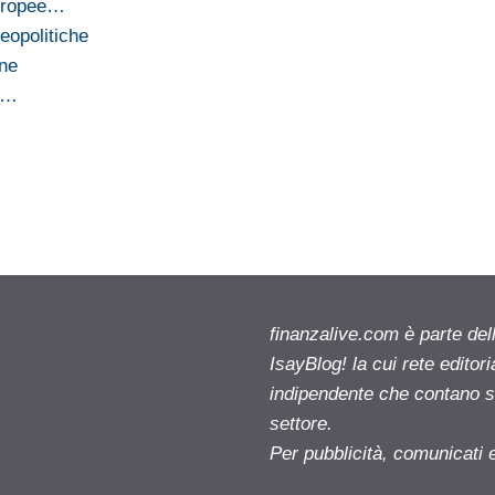
europee…
eopolitiche
ane
su…
finanzalive.com è parte d
IsayBlog! la cui rete editor
indipendente che contano su
settore.
Per pubblicità, comunicati 