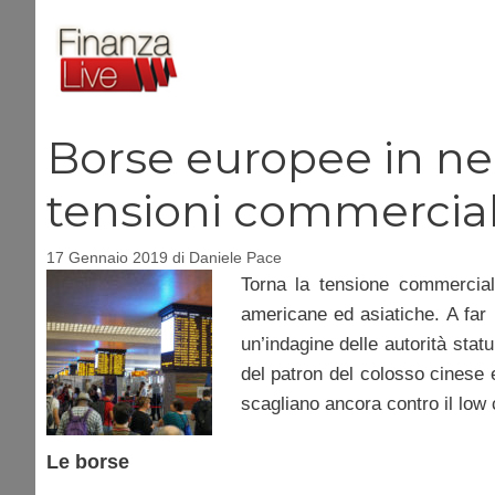
Vai
al
contenuto
Borse europee in ne
tensioni commercial
17 Gennaio 2019
di
Daniele Pace
Torna la tensione commercia
americane ed asiatiche. A far r
un’indagine delle autorità stat
del patron del colosso cinese e
scagliano ancora contro il low
Le borse