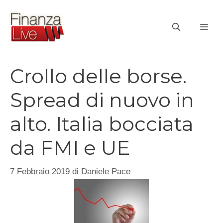
Vai
al
ME
contenuto
Crollo delle borse.
Spread di nuovo in
alto. Italia bocciata
da FMI e UE
7 Febbraio 2019
di
Daniele Pace