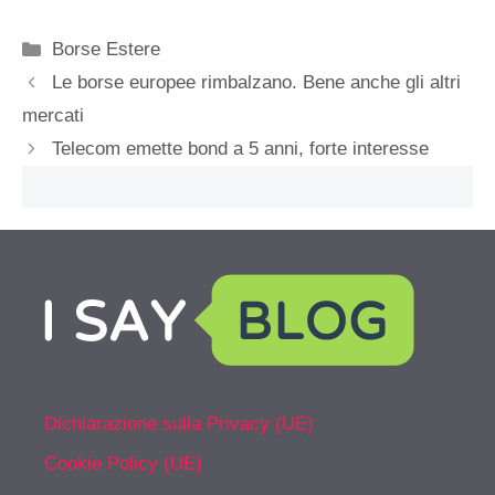
Categorie
Borse Estere
Le borse europee rimbalzano. Bene anche gli altri
mercati
Telecom emette bond a 5 anni, forte interesse
Dichiarazione sulla Privacy (UE)
Cookie Policy (UE)