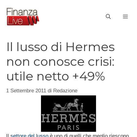
Vai
al
ME
contenuto
Il lusso di Hermes
non conosce crisi:
utile netto +49%
1 Settembre 2011
di
Redazione
Il
settore del lusso
è uno di quelli che meglio riescono