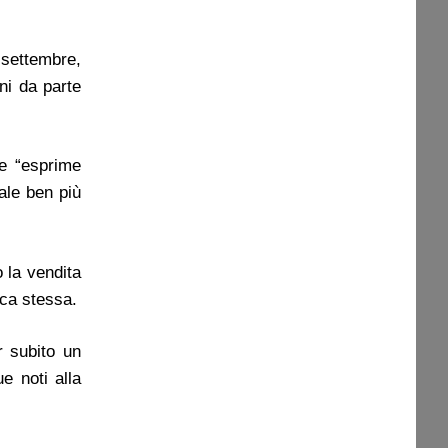
settembre,
ni da parte
he “esprime
rale ben più
 la vendita
nca stessa.
r subito un
e noti alla