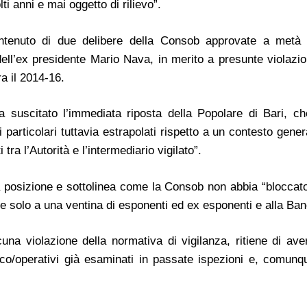
 anni e mai oggetto di rilievo”.
ontenuto di due delibere della Consob approvate a metà 
dell’ex presidente Mario Nava, in merito a presunte violazio
ra il 2014-16.
a suscitato l’immediata riposta della Popolare di Bari, c
particolari tuttavia estrapolati rispetto a un contesto gene
 tra l’Autorità e l’intermediario vigilato”.
sua posizione e sottolinea come la Consob non abbia “bloccato
e solo a una ventina di esponenti ed ex esponenti e alla Ba
a violazione della normativa di vigilanza, ritiene di ave
ico/operativi già esaminati in passate ispezioni e, comunqu