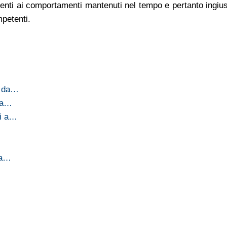
denti ai comportamenti mantenuti nel tempo e pertanto ingius
mpetenti.
a da…
 la…
ri a…
 a…