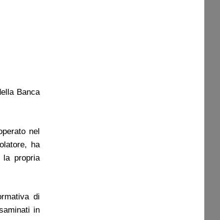
della Banca
operato nel
olatore, ha
la propria
rmativa di
esaminati in