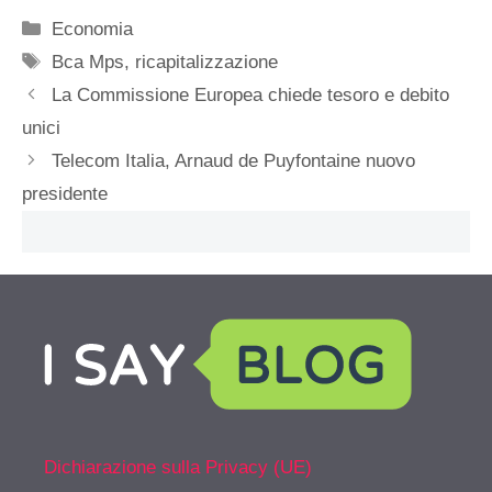
Categorie
Economia
Tag
Bca Mps
,
ricapitalizzazione
La Commissione Europea chiede tesoro e debito
unici
Telecom Italia, Arnaud de Puyfontaine nuovo
presidente
Dichiarazione sulla Privacy (UE)