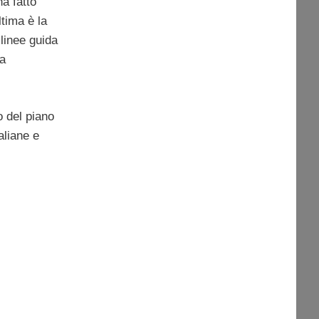
ha fatto
tima è la
 linee guida
ea
o del piano
taliane e