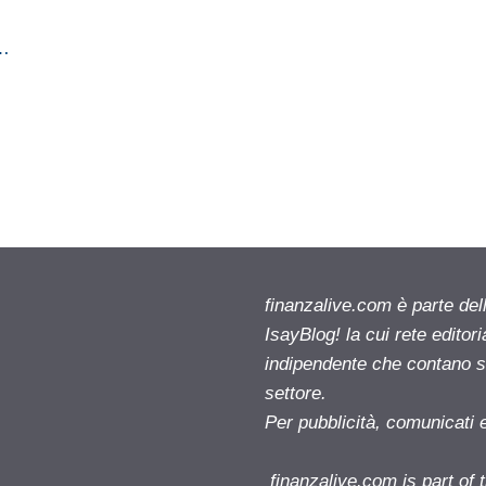
e…
finanzalive.com è parte d
IsayBlog! la cui rete editor
indipendente che contano su
settore.
Per pubblicità, comunicati 
finanzalive.com is part o