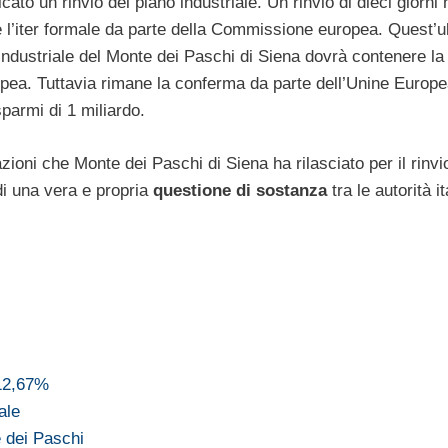
ato un rinvio del piano industriale. Un rinvio di dieci giorni 
 l’iter formale da parte della Commissione europea. Quest’ul
 industriale del Monte dei Paschi di Siena dovrà contenere la
pea. Tuttavia rimane la conferma da parte dell’Unine Europ
sparmi di 1 miliardo.
ni che Monte dei Paschi di Siena ha rilasciato per il rinvi
 di una vera e propria
questione di sostanza
tra le autorità i
 12,67%
ale
e dei Paschi