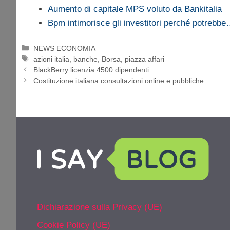
Aumento di capitale MPS voluto da Bankitalia
Bpm intimorisce gli investitori perché potrebb
Categorie
NEWS ECONOMIA
Tag
azioni italia
,
banche
,
Borsa
,
piazza affari
BlackBerry licenzia 4500 dipendenti
Costituzione italiana consultazioni online e pubbliche
Dichiarazione sulla Privacy (UE)
Cookie Policy (UE)