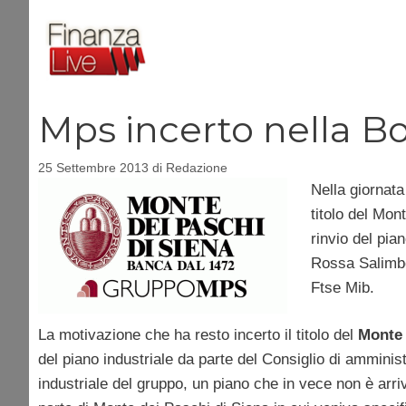
Vai
al
contenuto
Mps incerto nella Bo
25 Settembre 2013
di
Redazione
Nella giornata
titolo del Mon
rinvio del pia
Rossa Salimb
Ftse Mib.
La motivazione che ha resto incerto il titolo del
Monte 
del piano industriale da parte del Consiglio di amminis
industriale del gruppo, un piano che in vece non è arriv