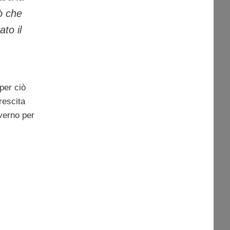
ò che
to il
per ciò
rescita
verno per