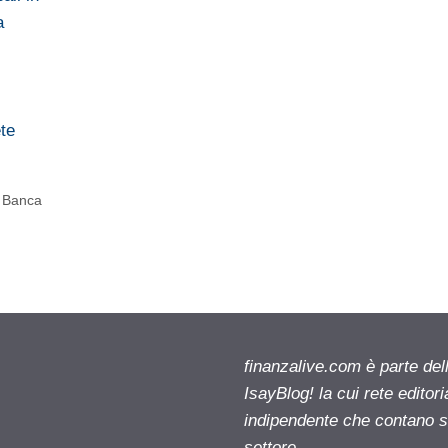
a
ete
 Banca
finanzalive.com è parte d
IsayBlog! la cui rete editor
indipendente che contano su
settore.