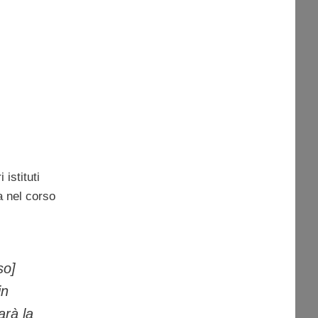
istituti
 nel corso
so]
in
arà la