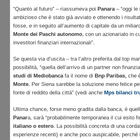
“Quanto al futuro” – riassumeva poi
Panara
– “oggi le 
ambizioso che è stato già avviato e ottenendo i risultati
fosse, e in seguito all’aumento di capitale da un miliar
Monte dei Paschi autonomo
, con un azionariato in cu
investitori finanziari internazionali”.
Se questa via d’uscita – tra l’altro preferita dal top
possibilità, “quella dell’arrivo di un partner non finanz
studi di Mediobanca
fa il nome di
Bnp Paribas,
che è 
Monte.
Per Siena sarebbe la soluzione meno felice per
fonte di reddito della città” (vedi anche
Mps bilanci tr
Ultima chance, forse meno gradita dalla banca, è quel
Panar
a, sarà “probabilmente temporanea il cui esito f
italiano o estero
. La possibilità concreta di una cordat
esperienze recenti) e anche poco auspicabile, perché 