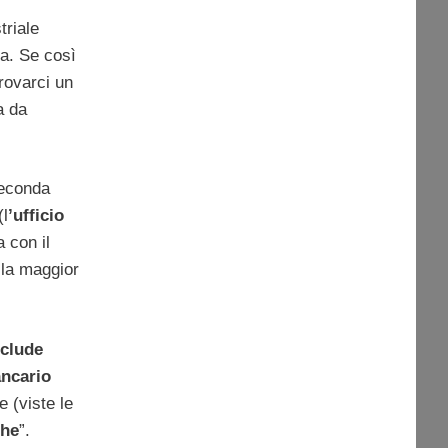
triale
na. Se così
trovarci un
a da
seconda
(l
’ufficio
a con il
 la maggior
clude
ncario
e (viste le
che
”.