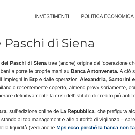
INVESTIMENTI
POLITICA ECONOMICA
e Paschi di Siena
dei Paschi di Siena
trae (anche) origine dall’operazione ch
eni a porre le proprie mani su
Banca Antonveneta.
A ciò s
li impieghi in
Btp
e dalle operazioni
Alexandria, Santorini e
i bilancio recentemente coperto, almeno provvisoriamente, co
re definitivamente la crisi dell’istituto di credito più antico
ara
, sull’edizione online de
La Repubblica
, che prefigura al
– stando al top management e alle autorità di vigilanza – sar
ella liquidità (vedi anche
Mps ecco perché la banca non fal