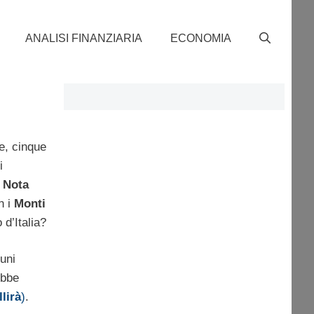
ANALISI FINANZIARIA
ECONOMIA
e, cinque
i
 Nota
n i
Monti
 d’Italia?
cuni
ebbe
lirà
)
.