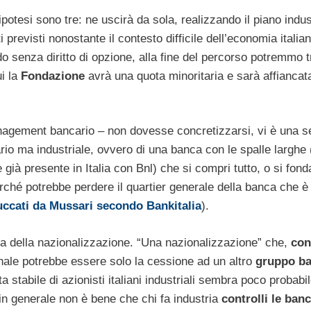
ipotesi sono tre: ne uscirà da sola, realizzando il piano indus
 previsti nonostante il contesto difficile dell’economia italia
do senza diritto di opzione, alla fine del percorso potremmo 
i la
Fondazione
avrà una quota minoritaria e sarà affiancat
 management bancario – non dovesse concretizzarsi, vi è una 
iario ma industriale, ovvero di una banca con le spalle larghe 
già presente in Italia con Bnl) che si compri tutto, o si fond
ché potrebbe perdere il quartier generale della banca che è
uccati da Mussari secondo Bankitalia
).
la della nazionalizzazione. “Una nazionalizzazione” che,
con
inale potrebbe essere solo la cessione ad un altro
gruppo ba
a stabile di azionisti italiani industriali sembra poco probabil
in generale non è bene che chi fa industria
controlli le ban