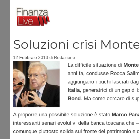
Vai
al
contenuto
Soluzioni crisi Mont
12 Febbraio 2013
di
Redazione
La difficile situazione di
Monte 
anni fa, condusse Rocca Salimb
aggiungano i buchi lasciati dag
Italia
, generatrici di un gap d
Bond.
Ma come cercare di supera
A proporre una possibile soluzione è stato
Marco Pan
interessanti senari evolutivi della banca toscana che 
comunque piuttosto solida sul fronte del patrimonio e d