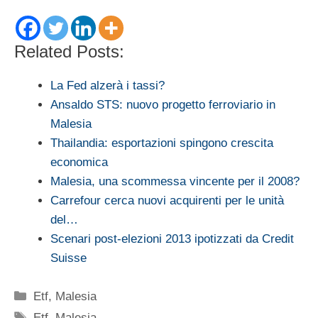
Related Posts:
La Fed alzerà i tassi?
Ansaldo STS: nuovo progetto ferroviario in
Malesia
Thailandia: esportazioni spingono crescita
economica
Malesia, una scommessa vincente per il 2008?
Carrefour cerca nuovi acquirenti per le unità
del…
Scenari post-elezioni 2013 ipotizzati da Credit
Suisse
Categorie
Etf
,
Malesia
Tag
Etf
,
Malesia