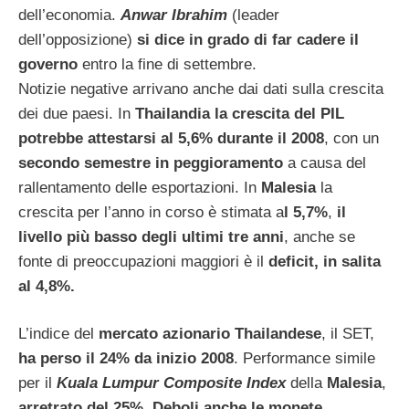
dell’economia.
Anwar Ibrahim
(leader
dell’opposizione)
si dice in grado di far cadere il
governo
entro la fine di settembre.
Notizie negative arrivano anche dai dati sulla crescita
dei due paesi. In
Thailandia la crescita del PIL
potrebbe attestarsi al 5,6% durante il 2008
, con un
secondo semestre in peggioramento
a causa del
rallentamento delle esportazioni. In
Malesia
la
crescita per l’anno in corso è stimata a
l 5,7%
,
il
livello più basso degli ultimi tre anni
, anche se
fonte di preoccupazioni maggiori è il
deficit, in salita
al 4,8%.
L’indice del
mercato azionario Thailandese
, il SET,
ha perso il 24% da inizio 2008
. Performance simile
per il
Kuala Lumpur Composite Index
della
Malesia
,
arretrato del 25%
.
Deboli anche le monete
,