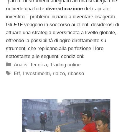
“parco” di strumenti adeguato ad una strategia che
richiede una forte
diversificazione
del capitale
investito, i problemi iniziano a diventare esagerati.
Gli
ETF
vengono in soccorso ai clienti desiderosi di
attuare una strategia diversificata a livello globale,
offrendo la possibilità di agire direttamente su
strumenti che replicano alla perfezione i loro
sottostante alle seguenti condizioni:
Categorie
Analisi Tecnica
,
Trading online
Tag
Etf
,
Investimenti
,
rialzo
,
ribasso