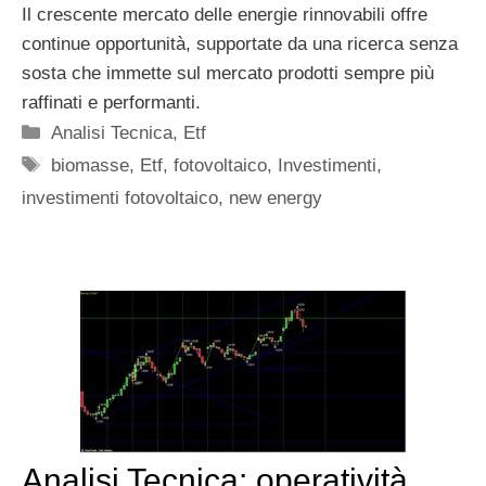
Il crescente mercato delle energie rinnovabili offre
continue opportunità, supportate da una ricerca senza
sosta che immette sul mercato prodotti sempre più
raffinati e performanti.
Categorie
Analisi Tecnica
,
Etf
Tag
biomasse
,
Etf
,
fotovoltaico
,
Investimenti
,
investimenti fotovoltaico
,
new energy
Analisi Tecnica: operatività