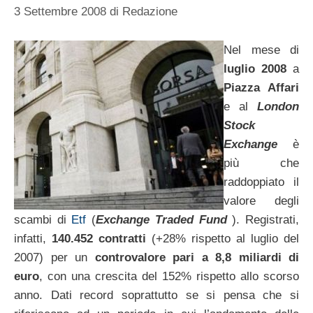
3 Settembre 2008
di
Redazione
Nel mese di
luglio 2008
a
Piazza Affari
e al
London
Stock
Exchange
è
più che
raddoppiato il
valore degli
scambi di
Etf
(
Exchange Traded Fund
). Registrati,
infatti,
140.452 contratti
(+28% rispetto al luglio del
2007) per un
controvalore pari a 8,8 miliardi di
euro
, con una crescita del 152% rispetto allo scorso
anno. Dati record soprattutto se si pensa che si