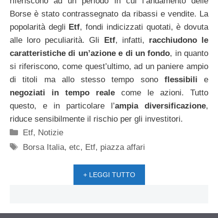
riferiscono ad un periodo in cui l’andamento delle
Borse è stato contrassegnato da ribassi e vendite. La
popolarità degli
Etf
, fondi indicizzati quotati, è dovuta
alle loro peculiarità. Gli
Etf
, infatti,
racchiudono le
caratteristiche di un’azione e di un fondo
, in quanto
si riferiscono, come quest’ultimo, ad un paniere ampio
di titoli ma allo stesso tempo sono
flessibili
e
negoziati in tempo reale
come le azioni. Tutto
questo, e in particolare l’
ampia diversificazione
,
riduce sensibilmente il rischio per gli investitori.
Categorie
Etf
,
Notizie
Tag
Borsa Italia
,
etc
,
Etf
,
piazza affari
+ LEGGI TUTTO