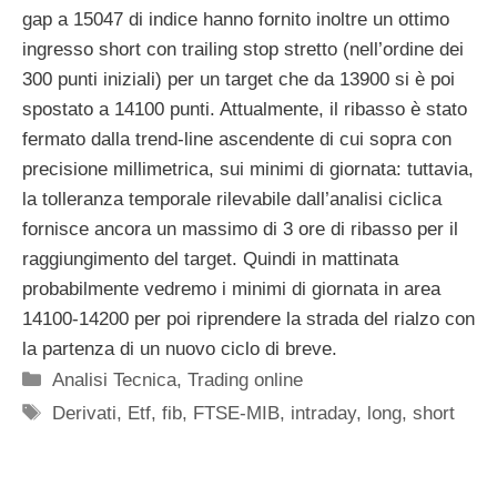
gap a 15047 di indice hanno fornito inoltre un ottimo
ingresso short con trailing stop stretto (nell’ordine dei
300 punti iniziali) per un target che da 13900 si è poi
spostato a 14100 punti. Attualmente, il ribasso è stato
fermato dalla trend-line ascendente di cui sopra con
precisione millimetrica, sui minimi di giornata: tuttavia,
la tolleranza temporale rilevabile dall’analisi ciclica
fornisce ancora un massimo di 3 ore di ribasso per il
raggiungimento del target. Quindi in mattinata
probabilmente vedremo i minimi di giornata in area
14100-14200 per poi riprendere la strada del rialzo con
la partenza di un nuovo ciclo di breve.
Categorie
Analisi Tecnica
,
Trading online
Tag
Derivati
,
Etf
,
fib
,
FTSE-MIB
,
intraday
,
long
,
short