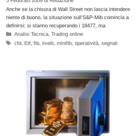
5 Febbraio 2009
di
Redazione
Anche se la chisura di Wall Street non lascia intendere
niente di buono, la situazione sull’S&P-Mib comincia a
definirsi: si stanno recuperando i 18477, ma
Categorie
Analisi Tecnica
,
Trading online
Tag
cfd
,
Etf
,
fib
,
livelli
,
minifib
,
operatività
,
segnali