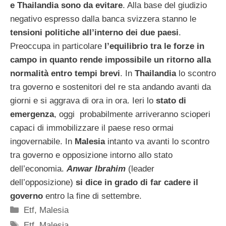
e Thailandia sono da evitare
. Alla base del giudizio
negativo espresso dalla banca svizzera stanno le
tensioni politiche all’interno dei due paesi
.
Preoccupa in particolare
l’equilibrio tra le forze in
campo in quanto rende impossibile un ritorno alla
normalità entro tempi brevi
. In
Thailandia
lo scontro
tra governo e sostenitori del re sta andando avanti da
giorni e si aggrava di ora in ora. Ieri lo
stato di
emergenza
, oggi probabilmente arriveranno scioperi
capaci di immobilizzare il paese reso ormai
ingovernabile. In
Malesia
intanto va avanti lo scontro
tra governo e opposizione intorno allo stato
dell’economia.
Anwar Ibrahim
(leader
dell’opposizione)
si dice in grado di far cadere il
governo
entro la fine di settembre.
Categorie
Etf
,
Malesia
Tag
Etf
,
Malesia