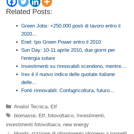
Related Posts:
Green Jobs: +250.000 posti di lavoro entro il
2020…
Enel: Ipo Green Power entro il 2010
Sun Day: 10-11 aprile 2010, due giorni per
l'energia solare
Investimenti su rinnovabili scendono, mentre…
Irex è il nuovo indice delle quotate italiane
delle…
Fonti rinnovabili: Confagricoltura, futuro…
Categorie
Analisi Tecnica
,
Etf
Tag
biomasse
,
Etf
,
fotovoltaico
,
Investimenti
,
investimenti fotovoltaico
,
new energy
Honda: stazione di rifornimento idrogeno a pannelli