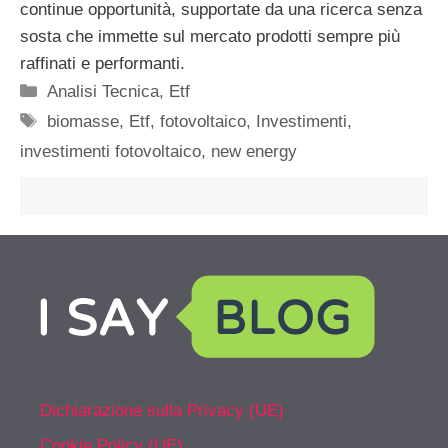
continue opportunità, supportate da una ricerca senza
sosta che immette sul mercato prodotti sempre più
raffinati e performanti.
Categorie
Analisi Tecnica
,
Etf
Tag
biomasse
,
Etf
,
fotovoltaico
,
Investimenti
,
investimenti fotovoltaico
,
new energy
Dichiarazione sulla Privacy (UE)
Cookie Policy (UE)