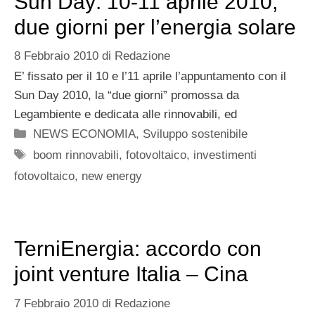
Sun Day: 10-11 aprile 2010,
due giorni per l’energia solare
8 Febbraio 2010
di
Redazione
E’ fissato per il 10 e l’11 aprile l’appuntamento con il
Sun Day 2010, la “due giorni” promossa da
Legambiente e dedicata alle rinnovabili, ed
Categorie
NEWS ECONOMIA
,
Sviluppo sostenibile
Tag
boom rinnovabili
,
fotovoltaico
,
investimenti
fotovoltaico
,
new energy
TerniEnergia: accordo con
joint venture Italia – Cina
7 Febbraio 2010
di
Redazione