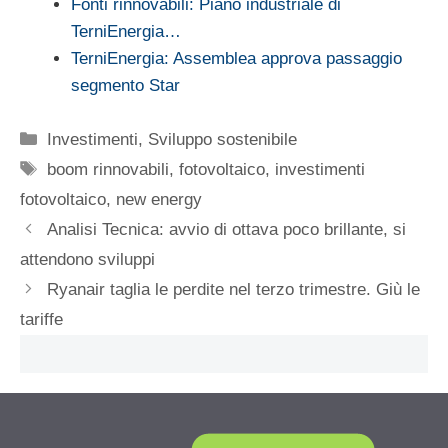
Fonti rinnovabili: Piano industriale di
TerniEnergia…
TerniEnergia: Assemblea approva passaggio
segmento Star
Categorie
Investimenti
,
Sviluppo sostenibile
Tag
boom rinnovabili
,
fotovoltaico
,
investimenti
fotovoltaico
,
new energy
Analisi Tecnica: avvio di ottava poco brillante, si
attendono sviluppi
Ryanair taglia le perdite nel terzo trimestre. Giù le
tariffe