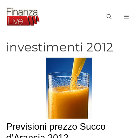
Vai
al
ME
contenuto
investimenti 2012
Previsioni prezzo Succo
d’Arancia 2012