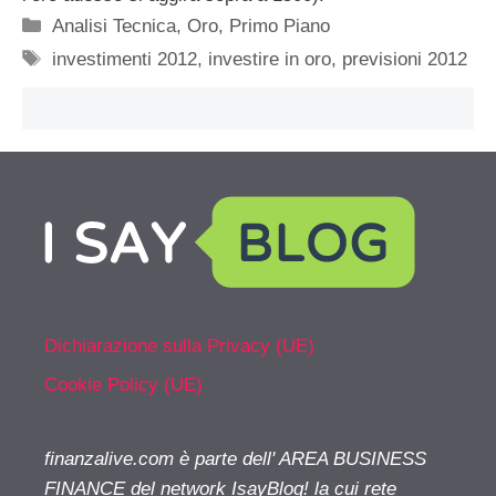
Categorie
Analisi Tecnica
,
Oro
,
Primo Piano
Tag
investimenti 2012
,
investire in oro
,
previsioni 2012
Dichiarazione sulla Privacy (UE)
Cookie Policy (UE)
finanzalive.com è parte dell' AREA BUSINESS
FINANCE del network IsayBlog! la cui rete