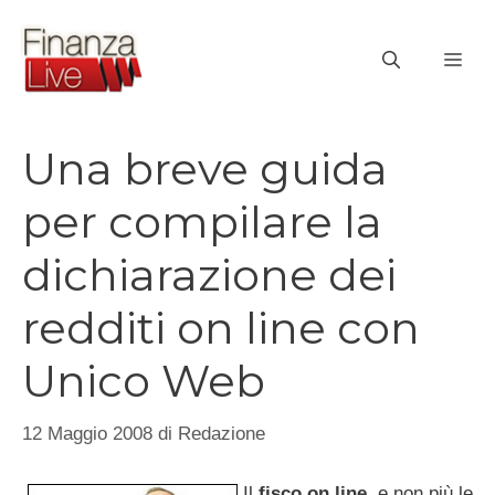
Vai
al
ME
contenuto
Una breve guida
per compilare la
dichiarazione dei
redditi on line con
Unico Web
12 Maggio 2008
di
Redazione
Il
fisco on line
, e non più le