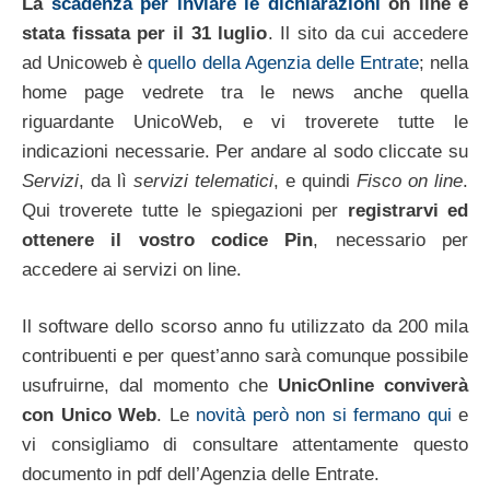
La
scadenza per inviare le dichiarazioni
on line è
stata fissata per il 31 luglio
. Il sito da cui accedere
ad Unicoweb è
quello della Agenzia delle Entrate
; nella
home page vedrete tra le news anche quella
riguardante UnicoWeb, e vi troverete tutte le
indicazioni necessarie. Per andare al sodo cliccate su
Servizi
, da lì
servizi telematici
, e quindi
Fisco on line
.
Qui troverete tutte le spiegazioni per
registrarvi ed
ottenere il vostro codice Pin
, necessario per
accedere ai servizi on line.
Il software dello scorso anno fu utilizzato da 200 mila
contribuenti e per quest’anno sarà comunque possibile
usufruirne, dal momento che
UnicOnline conviverà
con Unico Web
. Le
novità però non si fermano qui
e
vi consigliamo di consultare attentamente questo
documento in pdf dell’Agenzia delle Entrate.