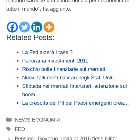
in fondo sarebbe una buona notizia per l’economia di
tutto il mondo”, ha aggiunto.
Related Posts:
La Fed alzerà i tassi?
Panorama investimenti 2011
Rischio bolle finanziarie sui mercati
Nuovi fallimenti bancari negli Stati Uniti
Sfiducia nei mercati finanziari, attenzione sul
boom…
La crescita del Pil dei Paesi emergenti crea…
Categorie
NEWS ECONOMIA
Tag
FED
Pensioni, Governo rinvia al 2016 flessibilità: