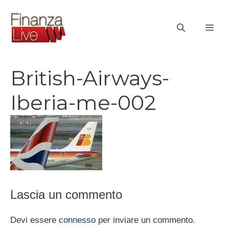
Vai
al
ME
contenuto
British-Airways-
Iberia-me-002
Lascia un commento
Devi essere
connesso
per inviare un commento.