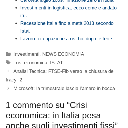
Carovita luglio 2009: inflazione zero in Italia
Investimenti in logistica, ecco come è andato
in…
Recessione Italia fino a metà 2013 secondo
Istat
Lavoro: occupazione a rischio dopo le ferie
Categorie
Investimenti
,
NEWS ECONOMIA
Tag
crisi economica
,
ISTAT
Analisi Tecnica: FTSE-Fib verso la chiusura del
tracy+2
Microsoft: la trimestrale lascia l’amaro in bocca
1 commento su “Crisi
economica: in Italia pesa
anche sugli investimenti fissi”