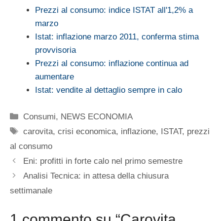
Prezzi al consumo: indice ISTAT all'1,2% a
marzo
Istat: inflazione marzo 2011, conferma stima
provvisoria
Prezzi al consumo: inflazione continua ad
aumentare
Istat: vendite al dettaglio sempre in calo
Categorie
Consumi
,
NEWS ECONOMIA
Tag
carovita
,
crisi economica
,
inflazione
,
ISTAT
,
prezzi
al consumo
Eni: profitti in forte calo nel primo semestre
Analisi Tecnica: in attesa della chiusura
settimanale
1 commento su “Carovita