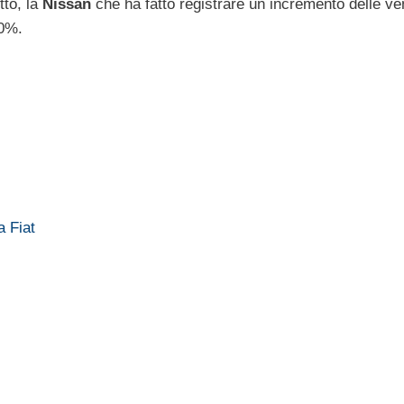
tto, la
Nissan
che ha fatto registrare un incremento delle ve
40%.
a Fiat