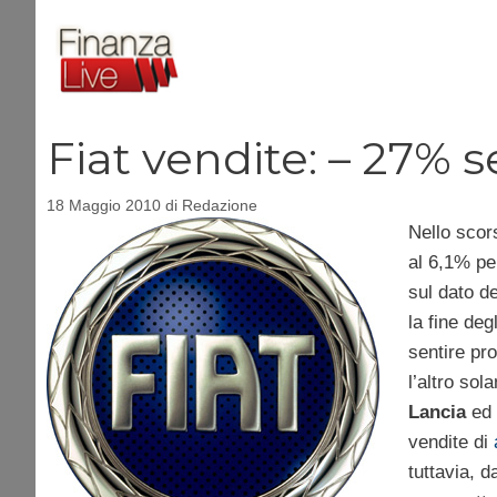
Vai
al
contenuto
Fiat vendite: – 27% s
18 Maggio 2010
di
Redazione
Nello scor
al 6,1% pe
sul dato d
la fine deg
sentire pro
l’altro so
Lancia
ed
vendite di
tuttavia, d