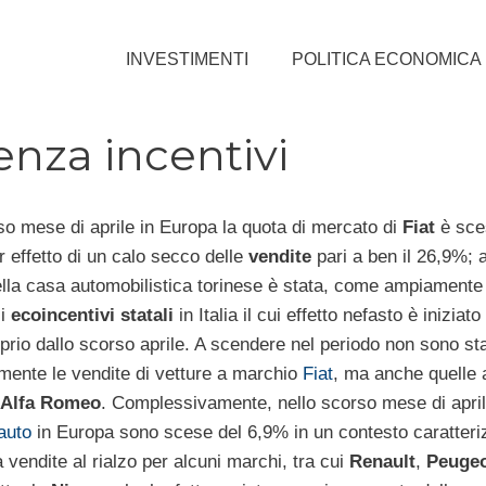
INVESTIMENTI
POLITICA ECONOMICA
enza incentivi
so mese di aprile in Europa la quota di mercato di
Fiat
è sce
r effetto di un calo secco delle
vendite
pari a ben il 26,9%; 
ella casa automobilistica torinese è stata, come ampiamente 
li
ecoincentivi statali
in Italia il cui effetto nefasto è iniziato
prio dallo scorso aprile. A scendere nel periodo non sono sta
lamente le vendite di vetture a marchio
Fiat
, ma anche quelle 
Alfa Romeo
. Complessivamente, nello scorso mese di april
auto
in Europa sono scese del 6,9% in un contesto caratteri
a vendite al rialzo per alcuni marchi, tra cui
Renault
,
Peugeo