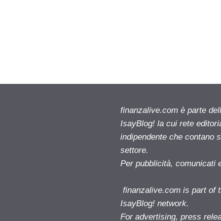
finanzalive.com è parte d
IsayBlog! la cui rete editor
indipendente che contano su
settore.
Per pubblicità, comunicati 
finanzalive.com is part o
IsayBlog! network.
For advertising, press rele