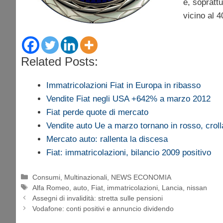
e, soprattu
vicino al 
Related Posts:
Immatricolazioni Fiat in Europa in ribasso
Vendite Fiat negli USA +642% a marzo 2012
Fiat perde quote di mercato
Vendite auto Ue a marzo tornano in rosso, croll
Mercato auto: rallenta la discesa
Fiat: immatricolazioni, bilancio 2009 positivo
Categorie
Consumi
,
Multinazionali
,
NEWS ECONOMIA
Tag
Alfa Romeo
,
auto
,
Fiat
,
immatricolazioni
,
Lancia
,
nissan
Assegni di invalidità: stretta sulle pensioni
Vodafone: conti positivi e annuncio dividendo