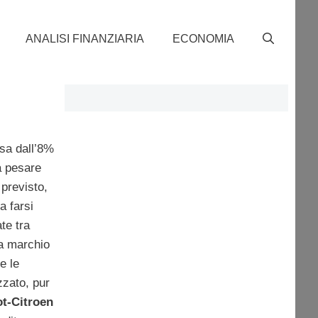
ANALISI FINANZIARIA
ECONOMIA
sa dall’8%
a pesare
previsto,
 a farsi
te tra
a marchio
e le
zzato, pur
t-Citroen