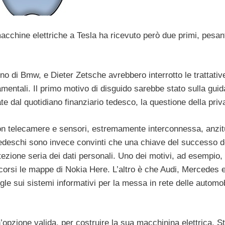
macchine elettriche a Tesla ha ricevuto però due primi, pesan
o di Bmw, e Dieter Zetsche avrebbero interrotto le trattativ
amentali. Il primo motivo di disguido sarebbe stato sulla guid
te dal quotidiano finanziario tedesco, la questione della priv
on telecamere e sensori, estremamente interconnessa, anzit
i tedeschi sono invece convinti che una chiave del successo d
tezione seria dei dati personali. Uno dei motivi, ad esempio,
orsi le mappe di Nokia Here. L’altro è che Audi, Mercedes 
le sui sistemi informativi per la messa in rete delle automob
pzione valida, per costruire la sua macchinina elettrica. S