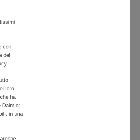
tissimi
e con
a del
acy.
utto
ei loro
 che ha
e Daimler
ili, in una
tarebbe