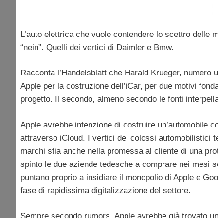
L’auto elettrica che vuole contendere lo scettro delle 
“nein”. Quelli dei vertici di Daimler e Bmw.
Racconta l’Handelsblatt che Harald Krueger, numero un
Apple per la costruzione dell’iCar, per due motivi fond
progetto. Il secondo, almeno secondo le fonti interpella
Apple avrebbe intenzione di costruire un’automobile c
attraverso iCloud. I vertici dei colossi automobilistic
marchi stia anche nella promessa al cliente di una pro
spinto le due aziende tedesche a comprare nei mesi sc
puntano proprio a insidiare il monopolio di Apple e Goog
fase di rapidissima digitalizzazione del settore.
Sempre secondo rumors, Apple avrebbe già trovato un’o