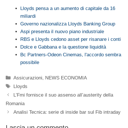
Lloyds pensa a un aumento di capitale da 16
miliardi
Governo nazionalizza Lloyds Banking Group
Aspi presenta il nuovo piano industriale
RBS e Lloyds cedono asset per risanare i conti
Dolce e Gabbana e la questione liquidità
Bc Partners-Odeon Cinemas, l'accordo sembra
possibile
Categorie
Assicurazioni
,
NEWS ECONOMIA
Tag
Lloyds
L’Fmi fornisce il suo assenso all’austerity della
Romania
Analisi Tecnica: serie di inside bar sul Fib intraday
Lascia un commento