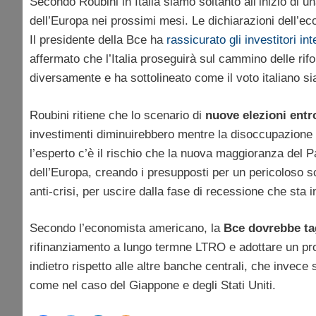
Secondo Roubini in Italia siamo soltanto all’inizio di 
dell’Europa nei prossimi mesi. Le dichiarazioni dell’ec
Il presidente della Bce ha
rassicurato gli investitori inte
affermato che l’Italia proseguirà sul cammino delle rifo
diversamente e ha sottolineato come il voto italiano si
Roubini ritiene che lo scenario di
nuove elezioni entr
investimenti diminuirebbero mentre la disoccupazione r
l’esperto c’è il rischio che la nuova maggioranza del 
dell’Europa, creando i presupposti per un pericoloso sc
anti-crisi, per uscire dalla fase di recessione che sta 
Secondo l’economista americano, la
Bce dovrebbe tag
rifinanziamento a lungo termne LTRO e adottare un pr
indietro rispetto alle altre banche centrali, che inve
come nel caso del Giappone e degli Stati Uniti.