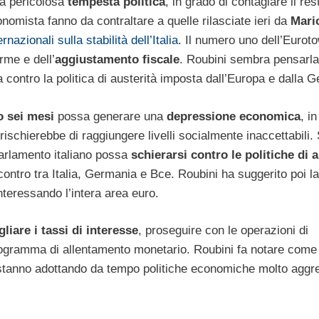
una pericolosa
tempesta politica
, in grado di contagiare il res
onomista fanno da contraltare a quelle rilasciate ieri da
Mari
rnazionali sulla stabilità dell’Italia
. Il numero uno dell’Eurot
rme e dell’
aggiustamento fiscale
. Roubini sembra pensarla
a contro la politica di austerità imposta dall’Europa e dalla 
o sei mesi
possa generare una
depressione economica
, i
ischierebbe di raggiungere livelli socialmente inaccettabili
Parlamento italiano possa
schierarsi contro le politiche di a
ontro tra Italia, Germania e Bce. Roubini ha suggerito poi la
interessando l’intera area euro.
liare i tassi di interesse
, proseguire con le operazioni di
ogramma di allentamento monetario. Roubini fa notare come 
ce stanno adottando da tempo politiche economiche molto aggr