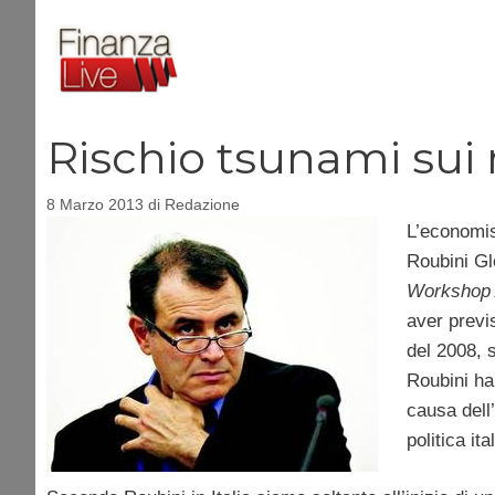
Vai
al
contenuto
Rischio tsunami sui
8 Marzo 2013
di
Redazione
L’economi
Roubini Gl
Workshop 
aver previs
del 2008, s
Roubini ha
causa dell’
politica it