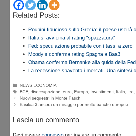
Related Posts:
Roubini fiducioso sulla Grecia: il paese uscirà d
Italia si avvicina al rating “spazzatura”
Fed: speculazione probabile con i tassi a zero
Moody’s conferma rating Spagna a Baa3
Obama conferma Bernanke alla guida della Fed
La recessione spaventa i mercati. Una sintesi
Categorie
NEWS ECONOMIA
Tag
BCE
,
disoccupazione
,
euro
,
Europa
,
Investimenti
,
Italia
,
ltro
Nuovi sequestri in Monte Paschi
Basilea 3 ancora un miraggio per molte banche europee
Lascia un commento
Devi essere
connesso
per inviare un commento.