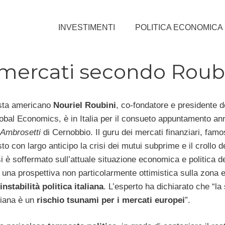
INVESTIMENTI
POLITICA ECONOMICA
 mercati secondo Roub
sta americano
Nouriel Roubini
, co-fondatore e presidente d
obal Economics, è in Italia per il consueto appuntamento ann
Ambrosetti
di Cernobbio. Il guru dei mercati finanziari, famo
to con largo anticipo la crisi dei mutui subprime e il crollo d
i è soffermato sull’attuale situazione economica e politica del
 una prospettiva non particolarmente ottimistica sulla zona e
instabilità politica italiana
. L’esperto ha dichiarato che “la
aliana è un
rischio tsunami per i mercati europei
”.