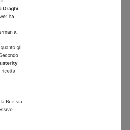
to
o Draghi
.
ower ha
Germania.
n quanto gli
. Secondo
usterity
 ricetta
la Bce sia
essive