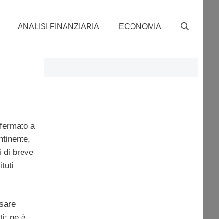
ANALISI FINANZIARIA
ECONOMIA
ffermato a
ntinente,
i di breve
tuti
nsare
ti: ne è