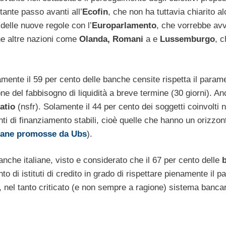
ante passo avanti all’
Ecofin
, che non ha tuttavia chiarito al
 delle nuove regole con l’
Europarlamento
, che vorrebbe avv
ne altre nazioni come
Olanda, Romani
a e
Lussemburgo
, 
mente il 59 per cento delle banche censite rispetta il parame
ione del fabbisogno di liquidità a breve termine (30 giorni). 
atio
(nsfr). Solamente il 44 per cento dei soggetti coinvolti n
onti di finanziamento stabili, cioè quelle che hanno un orizzon
liane promosse da Ubs
).
nche italiane, visto e considerato che il 67 per cento delle
nto di istituti di credito in grado di rispettare pienamente il 
, nel tanto criticato (e non sempre a ragione) sistema banca