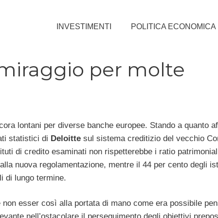
INVESTIMENTI
POLITICA ECONOMICA
 miraggio per molte
ora lontani per diverse banche europee. Stando a quanto a
i statistici di
Deloitte
sul sistema creditizio del vecchio Co
stituti di credito esaminati non rispetterebbe i ratio patrimonial
dalla nuova regolamentazione, mentre il 44 per cento degli isti
i di lungo termine.
 non esser così alla portata di mano come era possibile pe
levante nell’ostacolare il perseguimento degli obiettivi prepos