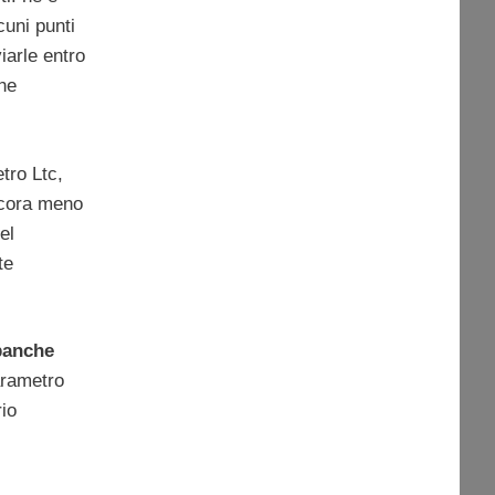
cuni punti
iarle entro
che
tro Ltc,
Ancora meno
el
te
banche
parametro
rio