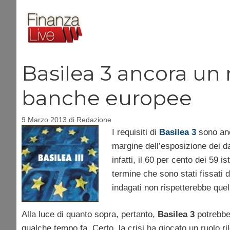
Vai
al
contenuto
Basilea 3 ancora un
banche europee
9 Marzo 2013
di
Redazione
I requisiti di
Basilea 3
sono anc
margine dell’esposizione dei dat
infatti, il 60 per cento dei 59 i
termine che sono stati fissati 
indagati non rispetterebbe quell
Alla luce di quanto sopra, pertanto,
Basilea 3
potrebbe
qualche tempo fa. Certo, la crisi ha giocato un ruolo ri