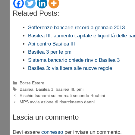
Related Posts:
Sofferenze bancarie record a gennaio 2013
Basilea III: aumento capitale e liquidità delle b
Abi contro Basilea III
Basilea 3 per le pmi
Sistema bancario chiede rinvio Basilea 3
Basilea 3: via libera alle nuove regole
Categorie
Borse Estere
Tag
Basilea
,
Basilea 3
,
basilea III
,
pmi
Rischio tsunami sui mercati secondo Roubini
MPS avvia azione di risarcimento danni
Lascia un commento
Devi essere
connesso
per inviare un commento.