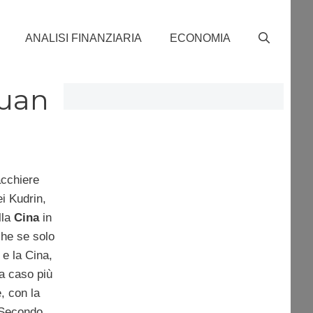
ANALISI FINANZIARIA
ECONOMIA
yuan
acchiere
ei Kudrin,
lla
Cina
in
che se solo
 e la Cina,
a caso più
, con la
 Secondo