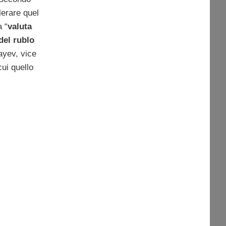
lerare quel
 “
valuta
del rublo
ayev, vice
cui quello