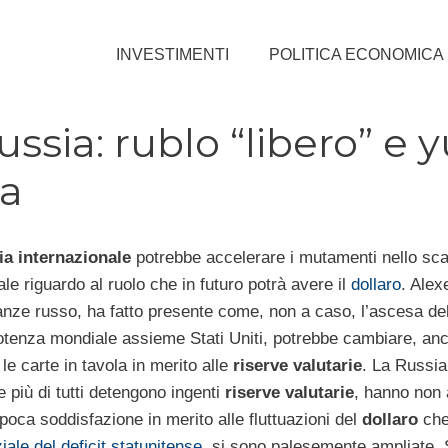
INVESTIMENTI
POLITICA ECONOMICA
sia: rublo “libero” e 
ta
ria internazionale
potrebbe accelerare i mutamenti nello sc
 riguardo al ruolo che in futuro potrà avere il
dollaro
. Alex
nanze russo, ha fatto presente come, non a caso, l’ascesa de
 potenza mondiale assieme Stati Uniti, potrebbe cambiare, an
le carte in tavola in merito alle
riserve valutarie
. La Russia
e più di tutti detengono ingenti
riserve valutarie
, hanno non 
poca soddisfazione in merito alle fluttuazioni del
dollaro
che
ale del deficit statunitense
, si sono palesemente ampliate.