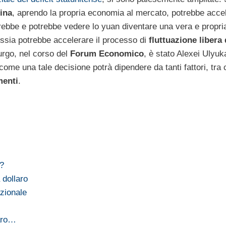
ina
, aprendo la propria economia al mercato, potrebbe acce
ebbe e potrebbe vedere lo yuan diventare una vera e propria
 Russia potrebbe accelerare il processo di
fluttuazione libera 
urgo, nel corso del
Forum Economico
, è stato Alexei Ulyuk
come una tale decisione potrà dipendere da tanti fattori, tra 
menti
.
o?
 dollaro
azionale
laro…