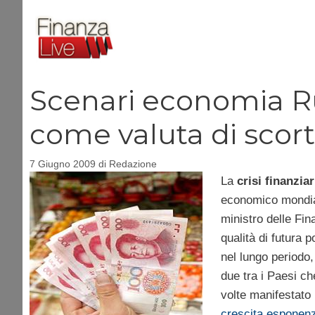
Vai
al
contenuto
Scenari economia Rus
come valuta di scor
7 Giugno 2009
di
Redazione
La
crisi finanzia
economico mondiale
ministro delle Fi
qualità di futura
nel lungo periodo, 
due tra i Paesi ch
volte manifestato 
crescita esponenzi