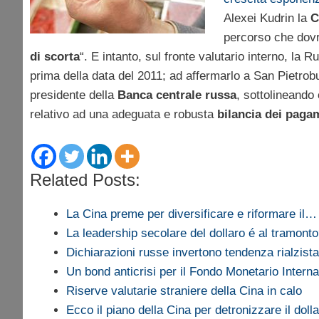
Alexei Kudrin la
C
percorso che dovr
di scorta
“. E intanto, sul fronte valutario interno, la
prima della data del 2011; ad affermarlo a San Pietrob
presidente della
Banca centrale russa
, sottolineando 
relativo ad una adeguata e robusta
bilancia dei paga
Related Posts:
La Cina preme per diversificare e riformare il…
La leadership secolare del dollaro é al tramont
Dichiarazioni russe invertono tendenza rialzista
Un bond anticrisi per il Fondo Monetario Intern
Riserve valutarie straniere della Cina in calo
Ecco il piano della Cina per detronizzare il dol