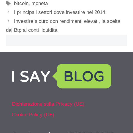
Tag
bitcoin
,
moneta
I principali settori dove investire nel 2014
Investire sicuro con rendimenti elevati, la scelta
dai Btp ai conti liquidità
Dichiarazione sulla Privacy (UE)
Cookie Policy (UE)