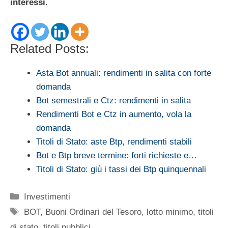
interessi
.
Related Posts:
Asta Bot annuali: rendimenti in salita con forte
domanda
Bot semestrali e Ctz: rendimenti in salita
Rendimenti Bot e Ctz in aumento, vola la
domanda
Titoli di Stato: aste Btp, rendimenti stabili
Bot e Btp breve termine: forti richieste e…
Titoli di Stato: giù i tassi dei Btp quinquennali
Categorie
Investimenti
Tag
BOT
,
Buoni Ordinari del Tesoro
,
lotto minimo
,
titoli
di stato
,
titoli pubblici