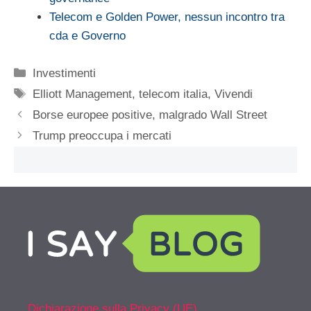
Telecom e Golden Power, nessun incontro tra
cda e Governo
Categorie
Investimenti
Tag
Elliott Management
,
telecom italia
,
Vivendi
Borse europee positive, malgrado Wall Street
Trump preoccupa i mercati
Dichiarazione sulla Privacy (UE)