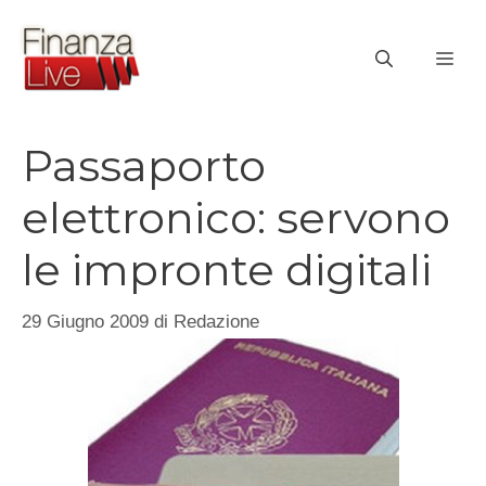
Vai
al
ME
contenuto
Passaporto
elettronico: servono
le impronte digitali
29 Giugno 2009
di
Redazione