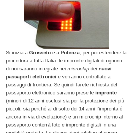
Si inizia a
Grosseto
e a
Potenza
, per poi estendere la
procedura a tutta Italia: le im­pronte digitali di ognuno
di noi saranno integrate nei
microchip
dei
nuovi
passaporti elettronici
e ver­ranno controllate ai
passaggi di frontiera. Se quindi farete richiesta del
passaporto elettronico saranno prese le
im­pronte
(mino­ri di 12 anni esclusi sia per la protezione dei più
piccoli, sia perché al di sotto dei 14 anni l’impronta é
ancora in via di evoluzione) e un microchip
interno al
passaporto conterrà foto e impronte digitali in una
modalità protetta. Le disposizioni relative al nuovo