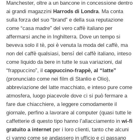
Manchester, oltre a un bancone in concessione dentro
ai grandi magazzini
Harrods di Londra
. Ma conta
sulla forza del suo “brand” e della sua reputazione
come “casa madre” del vero caffè italiano per
affermarsi anche in Inghilterra. Dove un tempo si
beveva solo il tè, poi è venuta la moda del caffè, ma
non del caffè qualsiasi, bensì del caffè italiano, inteso
come liquido da bere in tutte le sua variazioni, dal
“frappuccino”, il
cappuccino-frappè, al “latte”
(pronunciato come nei film di Stanlio e Olio),
abbreviazione del latte macchiato, e inteso pure come
atmosfera, luogo piacevole dove ci si può fermare a
fare due chiacchiere, a leggere comodamente il
giornale, perfino a lavorare al computer (quasi tutte le
caffetterie di questo tipo hanno l’allacciamento in
wi-fi
gratuito a internet
per i loro clienti, tanto che alcuni
ci vanno come se andassero in ufficio e ci passano