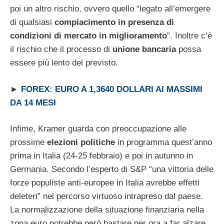
poi un altro rischio, ovvero quello “legato all’emergere
di qualsiasi
compiacimento in presenza di
condizioni di mercato in miglioramento
”. Inoltre c’è
il rischio che il processo di
unione bancaria
possa
essere più lento del previsto.
►
FOREX: EURO A 1,3640 DOLLARI AI MASSIMI
DA 14 MESI
Infime, Kramer guarda con preoccupazione alle
prossime
elezioni politiche
in programma quest’anno
prima in Italia (24-25 febbraio) e poi in autunno in
Germania. Secondo l’esperto di S&P “una vittoria delle
forze populiste anti-europee in Italia avrebbe effetti
deleteri” nel percorso virtuoso intrapreso dal paese.
La normalizzazione della situazione finanziaria nella
zona euro potrebbe però bastare per ora a far alzare