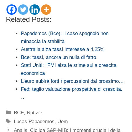
Related Posts:
Papademos (Bce): il caso spagnolo non
minaccia la stabilità
Australia alza tassi interesse a 4,25%
Bce: tassi, ancora un nulla di fatto
Stati Uniti: l'FMI alza le stime sulla crescita
economica
L'euro subirà forti ripercussioni dal prossimo…
Fed: taglio valutazione prospettive di crescita,
…
Categorie
BCE
,
Notizie
Tag
Lucas Papademos
,
Uem
Analisi Ciclica S&P-MIB: i momenti cruciali della