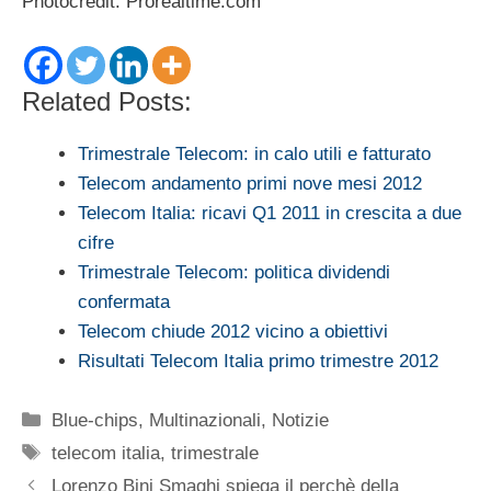
Photocredit: Prorealtime.com
Related Posts:
Trimestrale Telecom: in calo utili e fatturato
Telecom andamento primi nove mesi 2012
Telecom Italia: ricavi Q1 2011 in crescita a due
cifre
Trimestrale Telecom: politica dividendi
confermata
Telecom chiude 2012 vicino a obiettivi
Risultati Telecom Italia primo trimestre 2012
Categorie
Blue-chips
,
Multinazionali
,
Notizie
Tag
telecom italia
,
trimestrale
Lorenzo Bini Smaghi spiega il perchè della