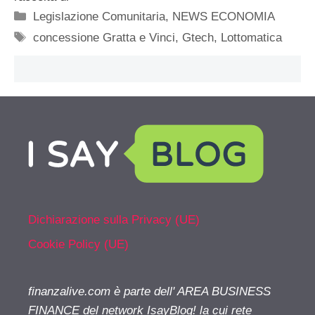
Categorie
Legislazione Comunitaria
,
NEWS ECONOMIA
Tag
concessione Gratta e Vinci
,
Gtech
,
Lottomatica
Dichiarazione sulla Privacy (UE)
Cookie Policy (UE)
finanzalive.com è parte dell' AREA BUSINESS
FINANCE del network IsayBlog! la cui rete