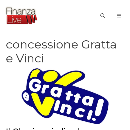
Vai
al
ME
contenuto
concessione Gratta
e Vinci