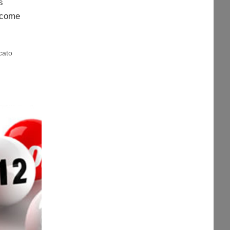
s
a come
cato