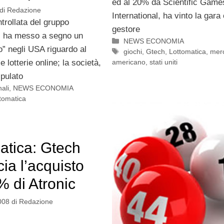
ed al 20% da Scientific Game
di
Redazione
International, ha vinto la gar
rollata del gruppo
gestore
, ha messo a segno un
Categorie
NEWS ECONOMIA
” negli USA riguardo al
Tag
giochi
,
Gtech
,
Lottomatica
,
mer
americano
,
stati uniti
 lotterie online; la società,
tipulato
ali
,
NEWS ECONOMIA
tomatica
atica: Gtech
ia l’acquisto
% di Atronic
008
di
Redazione