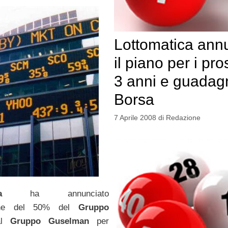
Lottomatica ann
il piano per i pro
3 anni e guadag
Borsa
7 Aprile 2008
di
Redazione
atica
ha annunciato
zione del 50% del
Gruppo
al
Gruppo Guselman
per