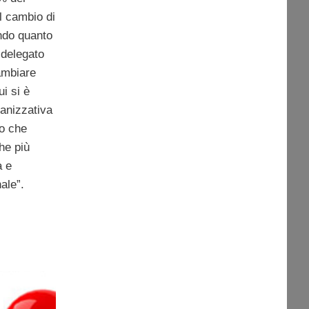
al cambio di
ndo quanto
 delegato
ambiare
i si è
ganizzativa
to che
he più
à e
ale”.