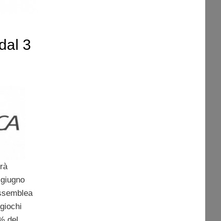
dal 3
rà
 giugno
assemblea
 giochi
4% del