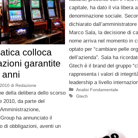
capitale, ha dato il via libera 
denominazione sociale. Seco
dichiarato dall’amministratore
Marco Sala, la decisione di c
nome arriva nel momento in cu
optato per “cambiare pelle or
atica colloca
dell’azienda”. Sala ha ricorda
azioni garantite
Gtech è il brand del gruppo “c
 anni
rappresenta i valori di integrit
leadership a livello internazion
 2010
di
Redazione
Categorie
Analisi Fondamentale
e della delibera dello scorso
Tag
Gtech
 2010, da parte del
i Amministrazione,
 Group ha annunciato il
 di obbligazioni, aventi un