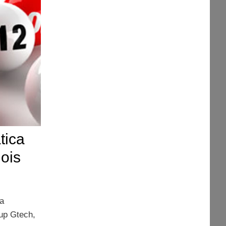
tica
nois
la
oup Gtech,