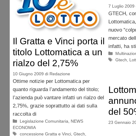
7 Luglio 2009
GTECH, cont
Lottomatica
nuovo “colpo
mercato delle
Il Gratta e Vinci porta il
infatti, ha s
titolo Lottomatica a un
Categorie
Multinazion
Tag
Gtech
,
Lot
rialzo del 2,75%
10 Giugno 2009
di
Redazione
Ottime notizie per Lottomatica per
Lottom
quanto riguarda l’andamento del titolo;
l’azienda può vantare infatti un rialzo del
annunc
2,75%, grazie soprattutto ai dati sulla
del 50
raccolta di
Categorie
Legislazione Comunitaria
,
NEWS
23 Gennaio 2
ECONOMIA
Tag
concessione Gratta e Vinci
,
Gtech
,