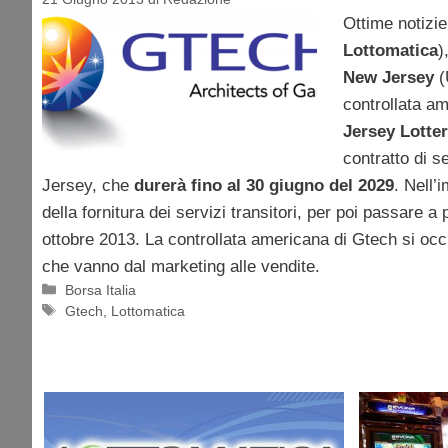
Ottime notizi
Lottomatica
)
New Jersey
(
controllata a
Jersey Lotte
contratto di s
Jersey, che
durerà fino al 30 giugno del 2029
. Nell’
della fornitura dei servizi transitori, per poi passare a
ottobre 2013. La controllata americana di Gtech si occu
che vanno dal marketing alle vendite.
Categorie
Borsa Italia
Tag
Gtech
,
Lottomatica