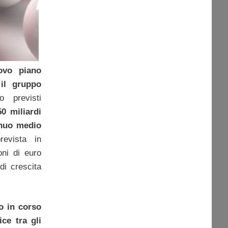
ovo piano
 il gruppo
o previsti
50 miliardi
nnuo medio
revista in
oni di euro
di crescita
no in corso
ce tra gli