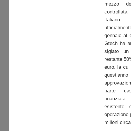
mezzo d
controllat
italiano.
ufficialmen
gennaio al 
Gtech ha an
siglato un
restante 50%
euro, la cui
quest’an
approvazion
parte cas
finanziata
esistente 
operazione 
milioni circa