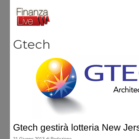
Vai
al
contenuto
Gtech
Gtech gestirà lotteria New Jer
21 Giugno 2013
di
Redazione