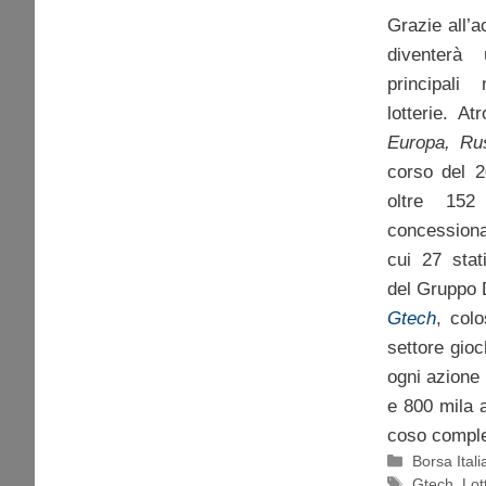
Grazie all’a
diventerà 
principali
lotterie. A
Europa, Ru
corso del 2
oltre 15
concessiona
cui 27 stat
del Gruppo 
Gtech
, col
settore gioc
ogni azione 
e 800 mila 
coso comples
Categorie
Borsa Itali
Tag
Gtech
,
Lot