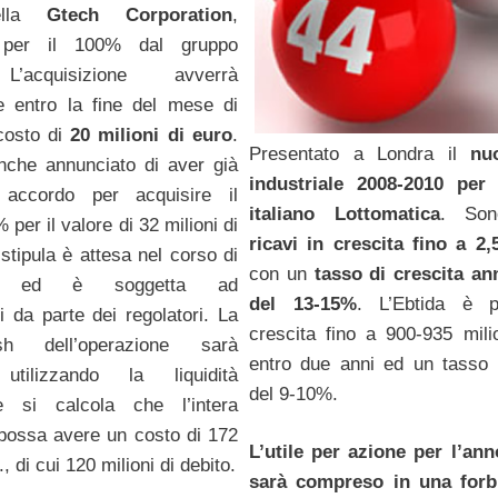
ella
Gtech Corporation
,
a per il 100% dal gruppo
 L’acquisizione avverrà
te entro la fine del mese di
costo di
20 milioni di euro
.
Presentato a Londra il
nu
che annunciato di aver già
industriale 2008-2010 per
 accordo per acquisire il
italiano Lottomatica
. Son
 per il valore di 32 milioni di
ricavi in crescita fino a 2,
 stipula è attesa nel corso di
con un
tasso di crescita a
no ed è soggetta ad
del 13-15%
. L’Ebtida è p
i da parte dei regolatori. La
crescita fino a 900-935 mili
h dell’operazione sarà
entro due anni ed un tasso 
 utilizzando la liquidità
del 9-10%.
e si calcola che l’intera
possa avere un costo di 172
L’utile per azione per l’an
., di cui 120 milioni di debito.
sarà compreso in una forbi