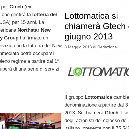
e per
Gtech
(ex
Lottomatica si
, che gestirà la
lotteria del
USA) per 15 anni. La
chiamerà Gtech 
mericana
Northstar New
giugno 2013
ry Group
ha firmato un
ervizio con la lotteria del New
8 Maggio 2013
di
Redazione
immediato potrà occuparsi
 pieno regime a partire dal 1°
perà di una serie di servizi,
Il gruppo
Lottomatica
cambie
denominazione a partire dal 3
2013. Si chiamerà
Gtech
. L’
degli azionisti del colosso dei
italiano, presente con il 75,5