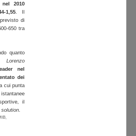
 nel 2010
4-1,55
. Il
previsto di
600-650 tra
ondo quanto
nte
Lorenzo
leader nel
entato dei
 a cui punta
istantanee
portive, il
solution
.
MIB
,