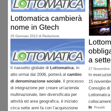
Lottomatica cambierà
nome in Gtech
25 Gennaio 2013
di
Redazione
Lottom
obblig
a sette
Il riassetto globale di
Lottomatica
, in
27 Novembre
atto ormai dal 2006, porterà al
cambio
In esecuzion
di denominazione sociale
. Il processo
15 novembre
di integrazione per creare un’azienda
Consiglio d
multinazionale, ben diversificata per
Lottomatica
attività ed area geografica, è iniziato
collocamento
Categorie
Prestiti
circa sette anni fa con l’acquisizione