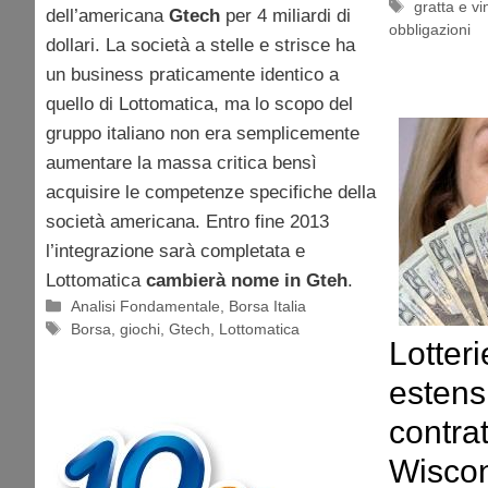
Tag
gratta e vi
dell’americana
Gtech
per 4 miliardi di
obbligazioni
dollari. La società a stelle e strisce ha
un business praticamente identico a
quello di Lottomatica, ma lo scopo del
gruppo italiano non era semplicemente
aumentare la massa critica bensì
acquisire le competenze specifiche della
società americana. Entro fine 2013
l’integrazione sarà completata e
Lottomatica
cambierà nome in Gteh
.
Categorie
Analisi Fondamentale
,
Borsa Italia
Tag
Borsa
,
giochi
,
Gtech
,
Lottomatica
Lotteri
estens
contrat
Wisco