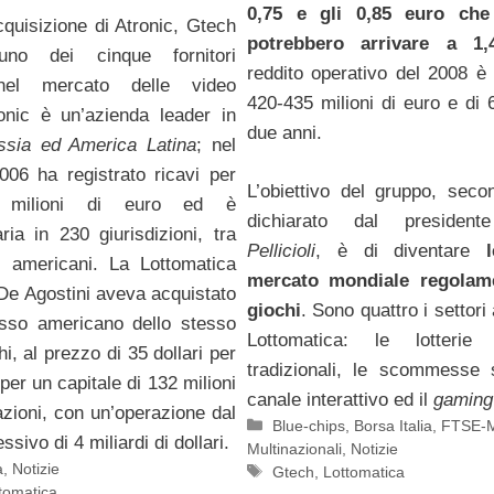
0,75 e gli 0,85 euro che
cquisizione di Atronic, Gtech
potrebbero arrivare a 1,4
uno dei cinque fornitori
reddito operativo del 2008 è 
 nel mercato delle video
420-435 milioni di euro e di 
tronic è un’azienda leader in
due anni.
ssia ed America Latina
; nel
006 ha registrato ricavi per
L’obiettivo del gruppo, sec
2 milioni di euro ed è
dichiarato dal preside
ria in 230 giurisdizioni, tra
Pellicioli
, è di diventare
i americani. La Lottomatica
mercato mondiale regolam
De Agostini aveva acquistato
giochi
. Sono quattro i settori
osso americano dello stesso
Lottomatica: le lotterie 
hi, al prezzo di 35 dollari per
tradizionali, le scommesse s
per un capitale di 132 milioni
canale interattivo ed il
gaming 
azioni, con un’operazione dal
Categorie
Blue-chips
,
Borsa Italia
,
FTSE-
sivo di 4 miliardi di dollari.
Multinazionali
,
Notizie
a
,
Notizie
Tag
Gtech
,
Lottomatica
tomatica