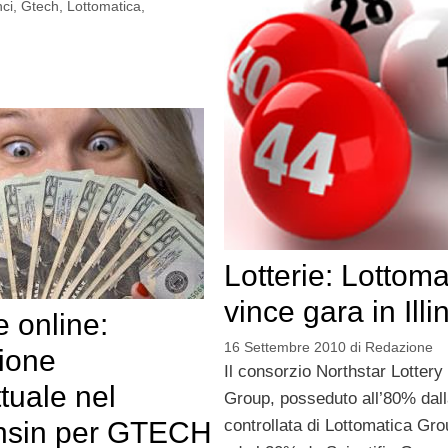
nci
,
Gtech
,
Lottomatica
,
Lotterie: Lottoma
vince gara in Illi
e online:
16 Settembre 2010
di
Redazione
ione
Il consorzio Northstar Lottery
tuale nel
Group, posseduto all’80% dal
controllata di Lottomatica Gr
nsin per GTECH