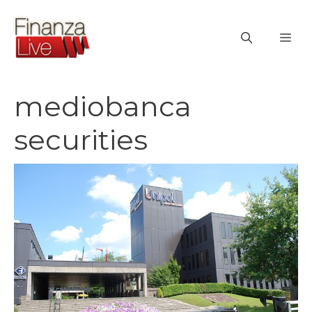
Vai
al
ME
contenuto
mediobanca
securities