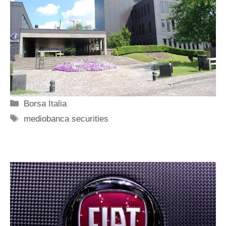
Categorie
Borsa Italia
Tag
mediobanca securities