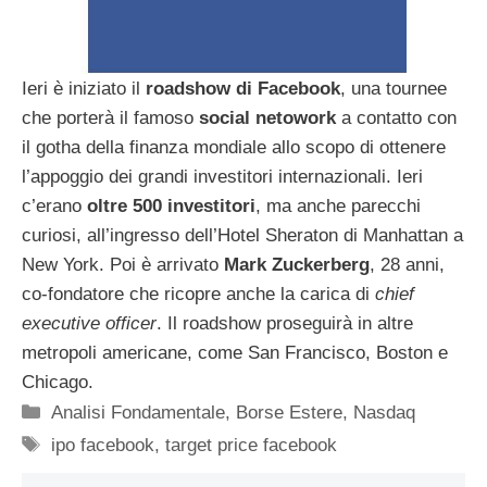
Ieri è iniziato il
roadshow di Facebook
, una tournee
che porterà il famoso
social netowork
a contatto con
il gotha della finanza mondiale allo scopo di ottenere
l’appoggio dei grandi investitori internazionali. Ieri
c’erano
oltre 500 investitori
, ma anche parecchi
curiosi, all’ingresso dell’Hotel Sheraton di Manhattan a
New York. Poi è arrivato
Mark Zuckerberg
, 28 anni,
co-fondatore che ricopre anche la carica di
chief
executive officer
. Il roadshow proseguirà in altre
metropoli americane, come San Francisco, Boston e
Chicago.
Categorie
Analisi Fondamentale
,
Borse Estere
,
Nasdaq
Tag
ipo facebook
,
target price facebook