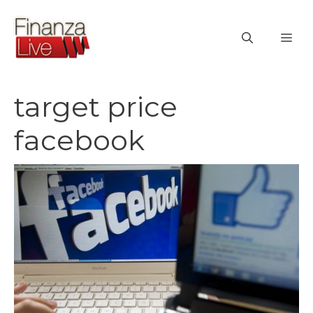
Vai
al
ME
contenuto
target price
facebook