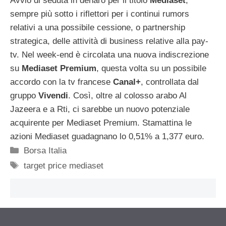
Avvio di seduta in denaro per il titolo
Mediaset
,
sempre più sotto i riflettori per i continui rumors
relativi a una possibile cessione, o partnership
strategica, delle attività di business relative alla pay-
tv. Nel week-end è circolata una nuova indiscrezione
su
Mediaset Premium
, questa volta su un possibile
accordo con la tv francese
Canal+
, controllata dal
gruppo
Vivendi
. Così, oltre al colosso arabo Al
Jazeera e a Rti, ci sarebbe un nuovo potenziale
acquirente per Mediaset Premium. Stamattina le
azioni Mediaset guadagnano lo 0,51% a 1,377 euro.
Categorie
Borsa Italia
Tag
target price mediaset