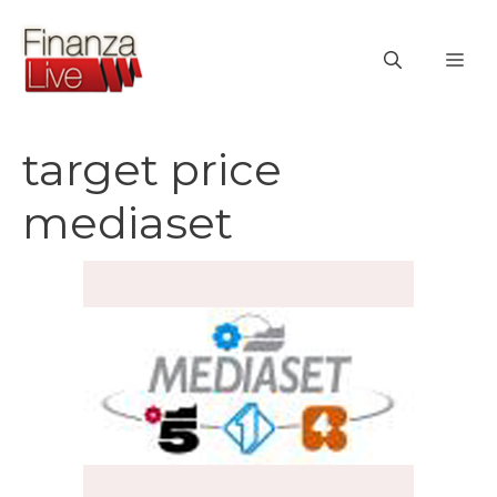
Vai
al
ME
contenuto
target price
mediaset