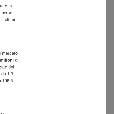
tato in
 perso il
li ultimi
ul mercato
 milioni
di
zato del
o da 1,3
a 196,6