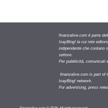
finanzalive.com è parte d
IsayBlog! la cui rete editor
indipendente che contano su
settore.
Per pubblicità, comunicati 
finanzalive.com is part o
IsayBlog! network.
For advertising, press rele
Finanzalive.com © 2026. All right reserverd.