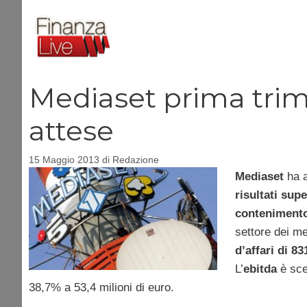
Vai
al
contenuto
Mediaset prima trime
attese
15 Maggio 2013
di
Redazione
Mediaset
ha a
risultati supe
contenimento
settore dei me
d’affari di 83
L’
ebitda
è sce
38,7% a 53,4 milioni di euro.