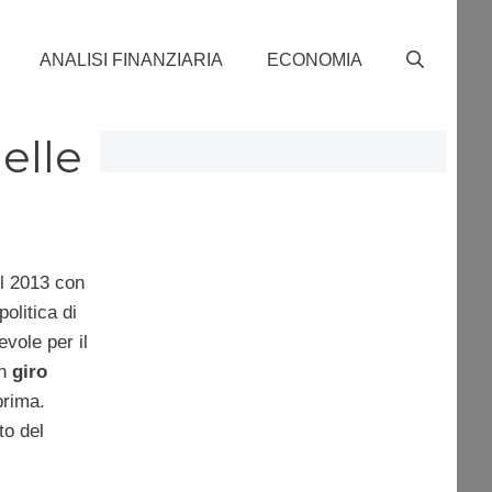
ANALISI FINANZIARIA
ECONOMIA
elle
el 2013 con
olitica di
vole per il
un
giro
prima.
to del