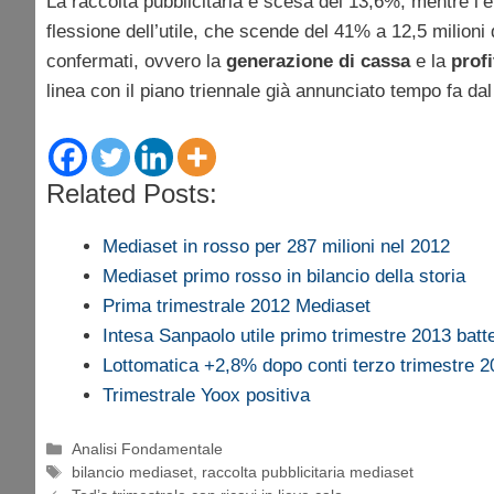
La raccolta pubblicitaria è scesa del 13,6%, mentre l’eb
flessione dell’utile, che scende del 41% a 12,5 milioni d
confermati, ovvero la
generazione di cassa
e la
profi
linea con il piano triennale già annunciato tempo fa da
Related Posts:
Mediaset in rosso per 287 milioni nel 2012
Mediaset primo rosso in bilancio della storia
Prima trimestrale 2012 Mediaset
Intesa Sanpaolo utile primo trimestre 2013 batt
Lottomatica +2,8% dopo conti terzo trimestre 2
Trimestrale Yoox positiva
Categorie
Analisi Fondamentale
Tag
bilancio mediaset
,
raccolta pubblicitaria mediaset