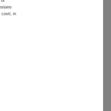
 la
restano
 costi, in