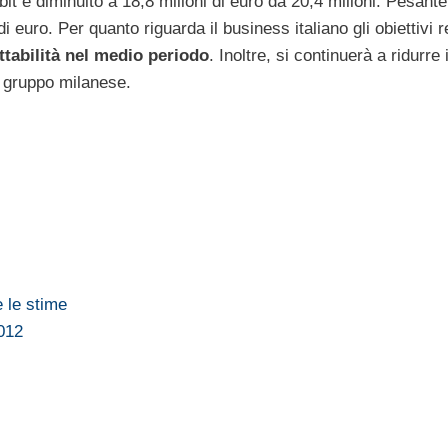
it è diminuito a 18,8 milioni di euro da 20,4 milioni. Pesante
i euro. Per quanto riguarda il business italiano gli obiettivi 
ttabilità nel medio periodo
. Inoltre, si continuerà a ridurre i
l gruppo milanese.
e le stime
012