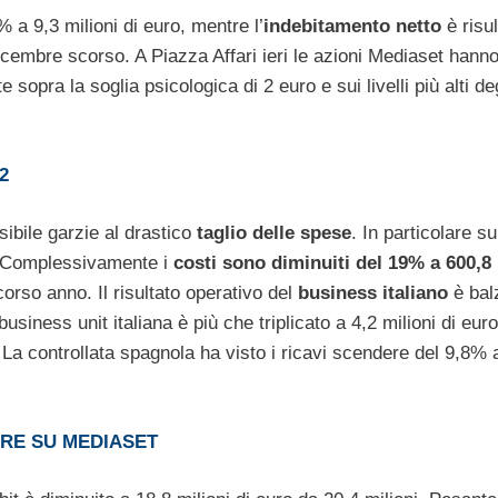
 a 9,3 milioni di euro, mentre l’
indebitamento netto
è risul
 dicembre scorso. A Piazza Affari ieri le azioni Mediaset hanno
ra la soglia psicologica di 2 euro e sui livelli più alti deg
2
sibile garzie al drastico
taglio delle spese
. In particolare s
. Complessivamente i
costi sono diminuiti del 19% a 600,8
corso anno. Il risultato operativo del
business italiano
è bal
business unit italiana è più che triplicato a 4,2 milioni di eur
 La controllata spagnola ha visto i ricavi scendere del 9,8% 
IRE SU MEDIASET