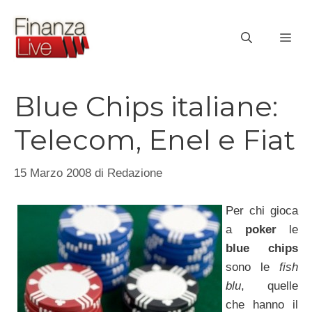
Vai
al
ME
contenuto
Blue Chips italiane:
Telecom, Enel e Fiat
15 Marzo 2008
di
Redazione
Per chi gioca
a
poker
le
blue chips
sono le
fish
blu
, quelle
che hanno il