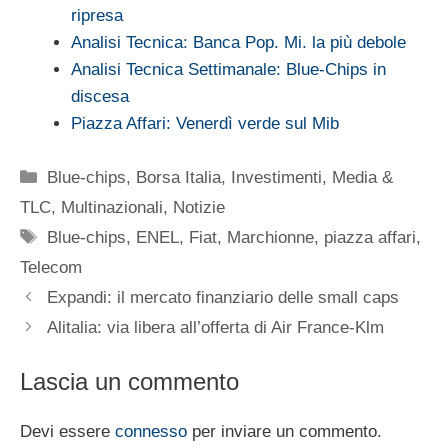
ripresa
Analisi Tecnica: Banca Pop. Mi. la più debole
Analisi Tecnica Settimanale: Blue-Chips in
discesa
Piazza Affari: Venerdì verde sul Mib
Categorie
Blue-chips
,
Borsa Italia
,
Investimenti
,
Media &
TLC
,
Multinazionali
,
Notizie
Tag
Blue-chips
,
ENEL
,
Fiat
,
Marchionne
,
piazza affari
,
Telecom
Expandi: il mercato finanziario delle small caps
Alitalia: via libera all’offerta di Air France-Klm
Lascia un commento
Devi essere
connesso
per inviare un commento.