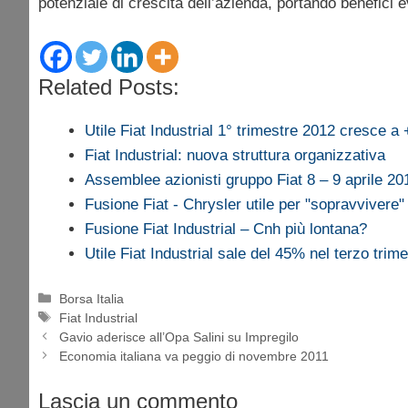
potenziale di crescita dell’azienda, portando benefici
Related Posts:
Utile Fiat Industrial 1° trimestre 2012 cresce 
Fiat Industrial: nuova struttura organizzativa
Assemblee azionisti gruppo Fiat 8 – 9 aprile 20
Fusione Fiat - Chrysler utile per "sopravvivere"
Fusione Fiat Industrial – Cnh più lontana?
Utile Fiat Industrial sale del 45% nel terzo trim
Categorie
Borsa Italia
Tag
Fiat Industrial
Gavio aderisce all’Opa Salini su Impregilo
Economia italiana va peggio di novembre 2011
Lascia un commento