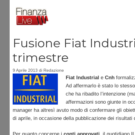
Vai
al
contenuto
Fusione Fiat Industri
trimestre
9 Aprile 2013
di
Redazione
Fiat Industrial
e
Cnh
formaliz
Ad affermarlo è stato lo stess
che ha ribadito l’intenzione (ma
affermazioni sono giunte in occ
manager ha altresì avuto modo di confermare gli obiettiv
di aprile, in occasione della pubblicazione dei risultati
Per quanto concerne i
conti approvati
, il quotidiano 