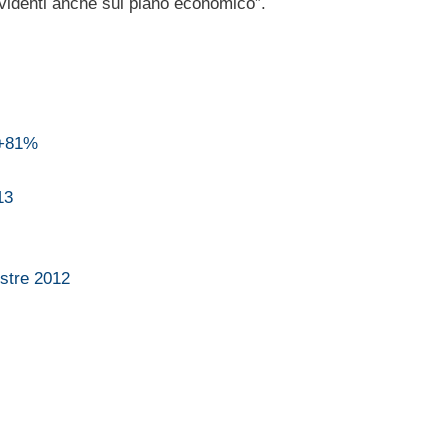
 evidenti anche sul piano economico”.
a +81%
13
estre 2012