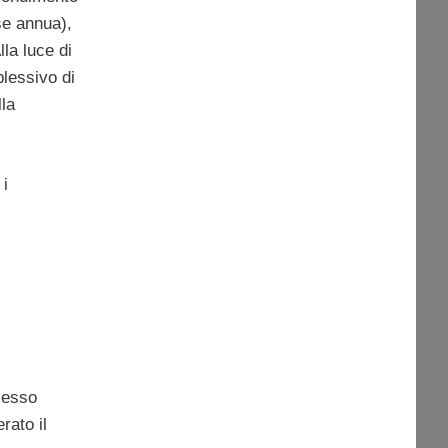
se annua),
lla luce di
plessivo di
lla
 i
ocesso
rato il