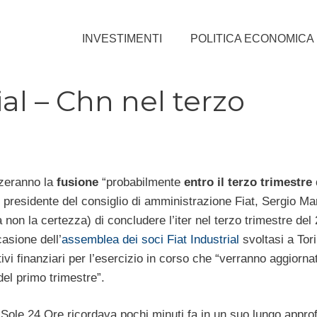
INVESTIMENTI
POLITICA ECONOMICA
al – Chn nel terzo
zeranno la
fusione
“probabilmente
entro il terzo trimestre
o presidente del consiglio di amministrazione Fiat, Sergio Ma
 non la certezza) di concludere l’iter nel terzo trimestre del
asione dell’
assemblea dei soci Fiat Industrial
svoltasi a Tori
i finanziari per l’esercizio in corso che “verranno aggiornati
 del primo trimestre”.
Il Sole 24 Ore ricordava pochi minuti fa in un suo lungo appr