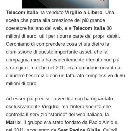
Telecom
Italia
ha venduto
Virgilio
a
Libero
. Una
scelta che porta alla creazione del più grande
operatore italiano del web, e a
Telecom
Italia
88
milioni di euro, utili per ridurre parte dei propri debiti.
Cerchiamo di comprendere cosa vi sia dietro la
dismissione di questo importante asset, che la
compagnia media ha evidentemente ritenuto non più
strategico, ma che nel 2011 era comunque riuscita a
chiudere l’esercizio con un fatturato complessivo di 96
milioni di euro.
Ad esser più precisi, la vendita non ha riguardato
esclusivamente
Virgilio
, ma l’intera società che
controlla il servizio “storico” del web italiano, la
Matrix
. Il gruppo era stato fondato da Paolo Ainio e,
nel 2011, acquistato da
Seat
Pagine
Gialle
. Quindi,